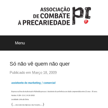
Saltar
para
o
conteúdo
ACP-
Menu
Precári@s
Inflexíveis
Só não vê quem não quer
Publicado em
Março 18, 2009
p
o
r
p
r
e