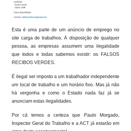
c
a
r
i
Esta é uma parte de um anúncio de emprego no
o
site carga de trabalhos. À disposição de qualquer
s
pessoa, as empresas assumem uma ilegalidade
i
que todos e todas sabemos existir: os FALSOS
n
RECIBOS VERDES.
f
l
É ilegal ser imposto a um trabalhador independente
e
um local de trabalho e um horário fixo. Mas já não
x
há vergonha e como o Estado nada faz já se
i
anunciam estas ilegalidades.
v
e
Por cá temos a certeza que
Paulo Morgado,
i
Inspector Geral do Trabalho e a ACT já estarão em
s