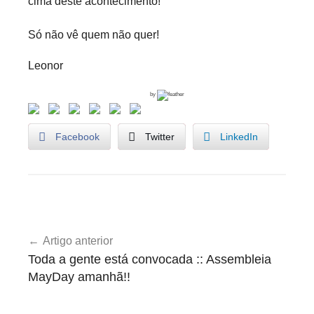
cima deste acontecimento!
Só não vê quem não quer!
Leonor
by
Facebook
Twitter
LinkedIn
O
Navegação
p
Artigo anterior
de
i
Toda a gente está convocada :: Assembleia
n
artigos
MayDay amanhã!!
i
ã