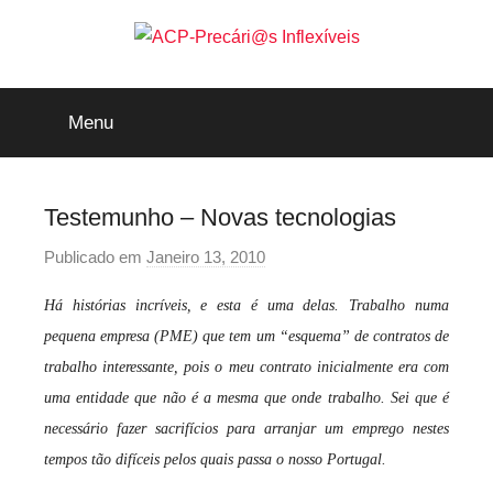
Saltar
para
o
ACP-
conteúdo
Menu
Precári@s
Inflexíveis
Testemunho – Novas tecnologias
Publicado em
Janeiro 13, 2010
p
o
Há histórias incríveis, e esta é uma delas. Trabalho numa
r
pequena empresa (PME) que tem um “esquema” de contratos de
p
trabalho interessante, pois o meu contrato inicialmente era com
r
uma entidade que não é a mesma que onde trabalho. Sei que é
e
c
necessário fazer sacrifícios para arranjar um emprego nestes
a
tempos tão difíceis pelos quais passa o nosso Portugal.
r