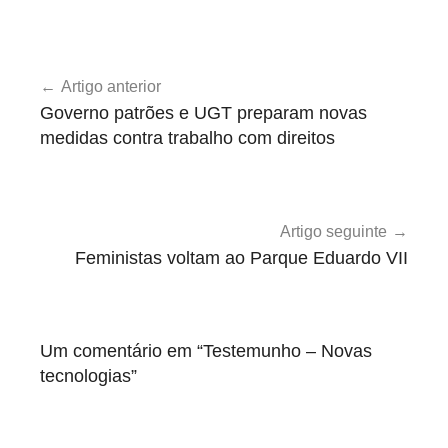
T
Navegação
e
Artigo anterior
de
s
Governo patrões e UGT preparam novas
t
artigos
medidas contra trabalho com direitos
e
m
u
n
Artigo seguinte
h
Feministas voltam ao Parque Eduardo VII
o
s
Um comentário em “
Testemunho – Novas
tecnologias
”