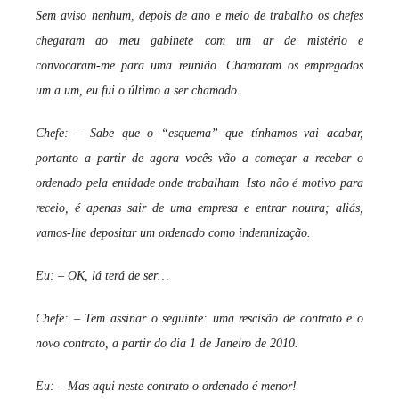
Sem aviso nenhum, depois de ano e meio de trabalho os chefes
i
o
chegaram ao meu gabinete com um ar de mistério e
s
convocaram-me para uma reunião. Chamaram os empregados
i
um a um, eu fui o último a ser chamado.
n
f
Chefe: – Sabe que o “esquema” que tínhamos vai acabar,
l
portanto a partir de agora vocês vão a começar a receber o
e
ordenado pela entidade onde trabalham. Isto não é motivo para
x
receio, é apenas sair de uma empresa e entrar noutra; aliás,
i
vamos-lhe depositar um ordenado como indemnização.
v
e
Eu: – OK, lá terá de ser…
i
s
Chefe: – Tem assinar o seguinte: uma rescisão de contrato e o
novo contrato, a partir do dia 1 de Janeiro de 2010.
Eu: – Mas aqui neste contrato o ordenado é menor!