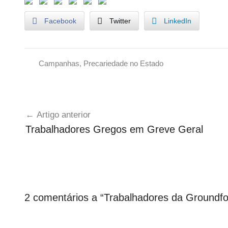
Facebook
Twitter
LinkedIn
Campanhas
,
Precariedade no Estado
P
r
Navegação
e
Artigo anterior
c
de
Trabalhadores Gregos em Greve Geral
á
artigos
r
i
o
s
d
2 comentários a “
Trabalhadores da Groundfor
o
E