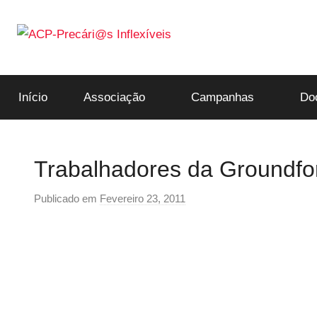
Saltar
para
o
ACP-
conteúdo
Início
Associação
Campanhas
Do
Precári@s
Inflexíveis
Trabalhadores da Groundfor
Publicado em
Fevereiro 23, 2011
p
o
r
p
r
e
c