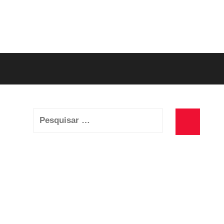
Pesquisar
por:
Pesquisa