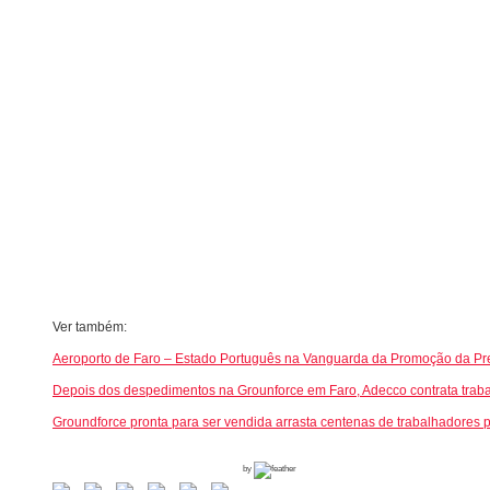
a
r
i
o
s
i
n
f
l
e
x
i
Ver também:
v
Aeroporto de Faro – Estado Português na Vanguarda da Promoção da Pr
e
Depois dos despedimentos na Grounforce em Faro, Adecco contrata traba
i
Groundforce pronta para ser vendida arrasta centenas de trabalhadores
s
by