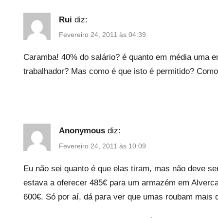
s
Rui
diz:
t
a
Fevereiro 24, 2011 às 04:39
d
Caramba! 40% do salário? é quanto em média uma emp
o
,
trabalhador? Mas como é que isto é permitido? Como 
U
n
c
a
Anonymous
diz:
t
e
Fevereiro 24, 2011 às 10:09
g
Eu não sei quanto é que elas tiram, mas não deve s
o
estava a oferecer 485€ para um armazém em Alverca 
r
600€. Só por aí, dá para ver que umas roubam mais q
i
z