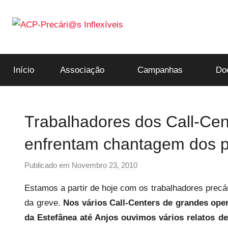
Saltar
para
o
ACP-
conteúdo
Início
Associação
Campanhas
Do
Precári@s
Inflexíveis
Trabalhadores dos Call-Cen
enfrentam chantagem dos p
Publicado em
Novembro 23, 2010
p
o
Estamos a partir de hoje com os trabalhadores precá
r
da greve.
Nos vários Call-Centers de grandes ope
p
da Estefânea até Anjos ouvimos vários relatos d
r