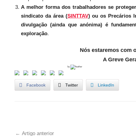
A melhor forma dos trabalhadores se proteg
sindicato da área (
SINTTAV
) ou os Precários 
divulgação (ainda que anónima) é fundamen
exploração
.
Nós estaremos com os
A Greve Gera
by
Facebook
Twitter
LinkedIn
U
Navegação
n
Artigo anterior
c