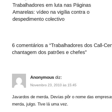
de
Trabalhadores em luta nas Páginas
a
artigos
Amarelas: vídeo na vigília contra o
t
e
despedimento colectivo
g
o
r
i
6 comentários a “
Trabalhadores dos Call-Cen
z
chantagem dos patrões e chefes
”
e
d
Anonymous
diz:
Novembro 23, 2010 às 15:45
Javardos de merda. Devias pôr o nome das empresas, 
merda, julgo. Tive lá uma vez.