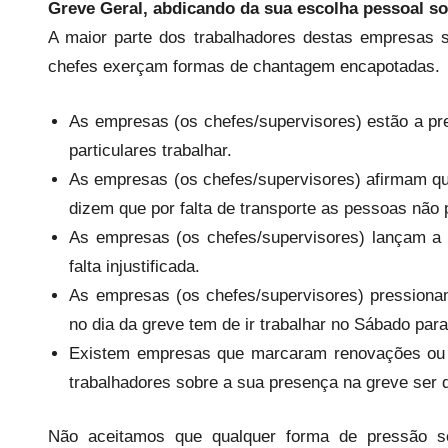
e
Greve Geral, abdicando da sua escolha pessoal s
c
A maior parte dos trabalhadores destas empresas s
a
chefes exerçam formas de chantagem encapotadas.
r
i
As empresas (os chefes/supervisores) estão a p
o
particulares trabalhar.
s
As empresas (os chefes/supervisores) afirmam qu
i
dizem que por falta de transporte as pessoas não 
n
As empresas (os chefes/supervisores) lançam a 
f
falta injustificada.
l
e
As empresas (os chefes/supervisores) pressionam
x
no dia da greve tem de ir trabalhar no Sábado par
i
Existem empresas que marcaram renovações ou a
v
trabalhadores sobre a sua presença na greve ser d
e
i
Não aceitamos que qualquer forma de pressão se