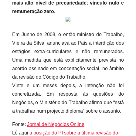
mais alto nível de precariedade: vínculo nulo e
e
remuneração zero.
c
a
r
Em Junho de 2008, o então ministro do Trabalho,
i
Vieira da Silva, anunciava ao País a interdição dos
o
s
estágios extra-curriculares e não remunerados.
i
Uma medida que está explicitamente prevista no
n
acordo assinado em concertação social, no âmbito
f
da revisão do Código do Trabalho.
l
Vinte e um meses depois, a intenção não foi
e
concretizada. Em resposta às questões do
x
Negócios, o Ministério do Trabalho afirma que “está
i
a trabalhar num projecto diploma” sobre o assunto.
v
e
Fonte:
Jornal de Negócios Online
i
Lê aqui
a posição do PI sobre a última revisão do