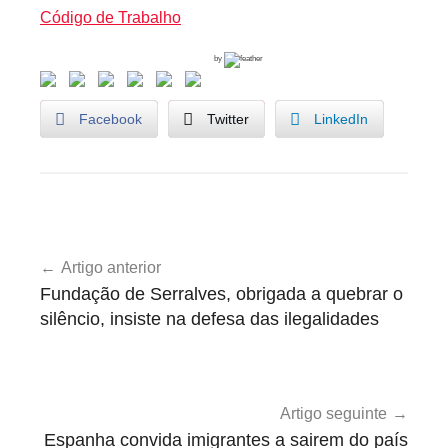
s
Código de Trabalho
by
Facebook
Twitter
LinkedIn
U
Navegação
n
Artigo anterior
de
c
Fundação de Serralves, obrigada a quebrar o
a
artigos
silêncio, insiste na defesa das ilegalidades
t
e
g
o
Artigo seguinte
r
Espanha convida imigrantes a sairem do país