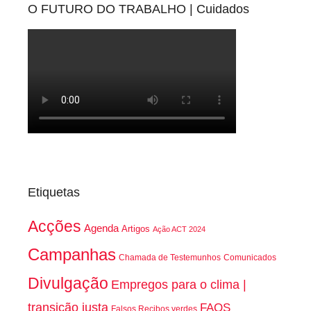
O FUTURO DO TRABALHO | Cuidados
Etiquetas
Acções
Agenda
Artigos
Ação ACT 2024
Campanhas
Chamada de Testemunhos
Comunicados
Divulgação
Empregos para o clima |
transição justa
FAQS
Falsos Recibos verdes