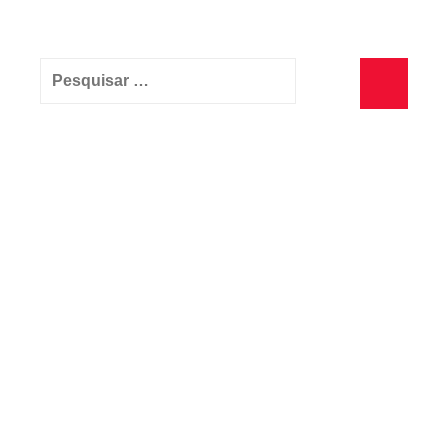
Pesquisar
por:
Pesquisa