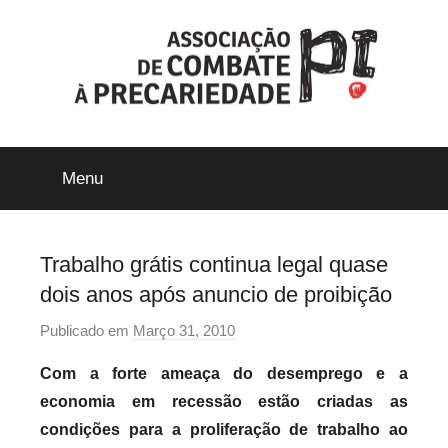
Saltar
para
o
conteúdo
ACP-
Menu
Precári@s
Inflexíveis
Trabalho grátis continua legal quase
dois anos após anuncio de proibição
Publicado em
Março 31, 2010
p
o
Com a forte ameaça do desemprego e a
r
economia em recessão estão criadas as
p
condições para a proliferação de trabalho ao
r