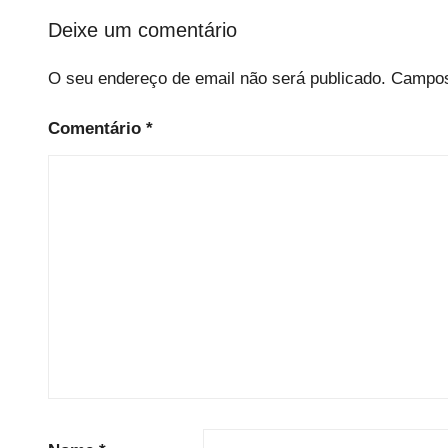
o
r
Deixe um comentário
i
O seu endereço de email não será publicado.
Campos
z
e
Comentário
*
d