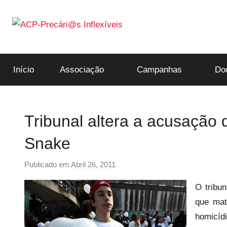
Saltar
para
o
ACP-
conteúdo
Início
Associação
Campanhas
Do
Precári@s
Inflexíveis
Tribunal altera a acusação
Snake
Publicado em
Abril 26, 2011
p
o
O tribun
r
que mat
p
homicídi
r