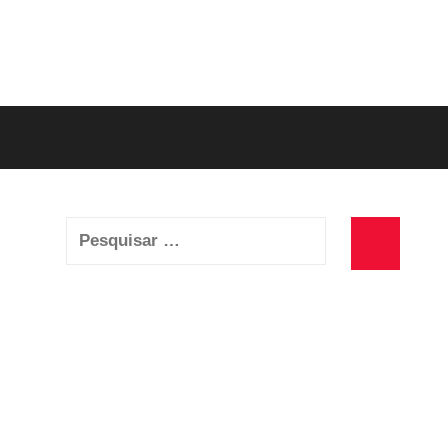
Pesquisar
por:
Pesquisa