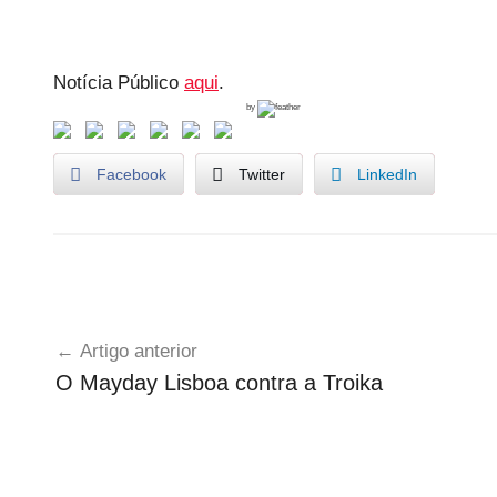
Notícia Público
aqui
.
by
Facebook
Twitter
LinkedIn
U
Navegação
n
Artigo anterior
c
de
O Mayday Lisboa contra a Troika
a
artigos
t
e
g