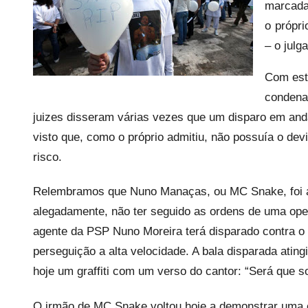
e
marcada
c
o própri
a
– o julg
r
i
Com esta
o
condenar
s
juizes disseram várias vezes que um disparo em anda
i
visto que, como o próprio admitiu, não possuía o devi
n
risco.
f
l
Relembramos que Nuno Manaças, ou MC Snake, foi a
e
alegadamente, não ter seguido as ordens de uma op
x
agente da PSP Nuno Moreira terá disparado contra 
i
perseguição a alta velocidade. A bala disparada ating
v
hoje um graffiti com um verso do cantor: “Será que 
e
i
O irmão de MC Snake voltou hoje a demonstrar uma e