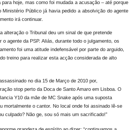
 para hoje, mas como foi mudada a acusação – até porque
o Ministério Público já havia pedido a absolvição do agente
amento irá continuar.
 alteração o Tribunal deu um sinal de que pretende
 o agente da PSP. Aliás, durante todo o julgamento, os
mento foi uma atitude indefensável por parte do arguido,
do treino para realizar esta acção considerada de alto
ssassinado no dia 15 de Março de 2010 por,
eração stop perto da Doca de Santo Amaro em Lisboa. O
o lancia Y10 da mãe de MC Snake após uma suposta
iu mortalmente o cantor. No local onde foi assinado lê-se
sou culpado? Não ge, sou só mais um sacrificado!”
norme grandeza de espírito ao dizer: “continuamos a