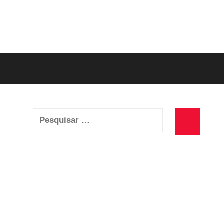
Pesquisar
por:
Pesquisa