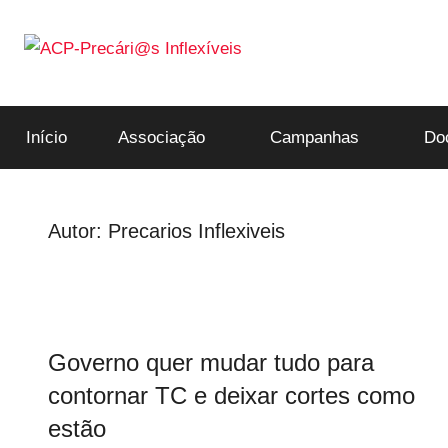
Saltar
para
o
ACP-
conteúdo
Início
Associação
Campanhas
Do
Precári@s
Inflexíveis
Autor:
Precarios Inflexiveis
Governo quer mudar tudo para
contornar TC e deixar cortes como
estão