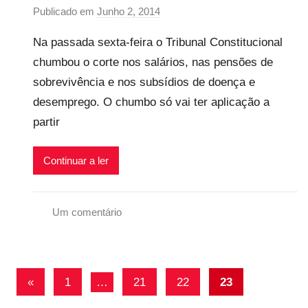
Publicado em
Junho 2, 2014
p
o
Na passada sexta-feira o Tribunal Constitucional
r
chumbou o corte nos salários, nas pensões de
P
sobrevivência e nos subsídios de doença e
r
e
desemprego. O chumbo só vai ter aplicação a
c
partir
a
r
Continuar a ler
i
o
s
Um comentário
I
A
n
n
f
á
Navegação
l
Artigos
«
1
…
21
22
23
l
e
de
anteriores
i