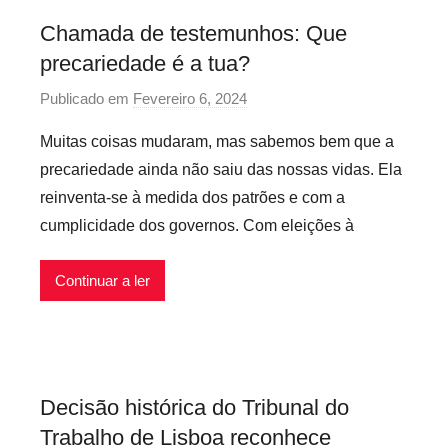
s
Chamada de testemunhos: Que
I
precariedade é a tua?
n
f
Publicado em
Fevereiro 6, 2024
p
l
o
e
Muitas coisas mudaram, mas sabemos bem que a
r
x
precariedade ainda não saiu das nossas vidas. Ela
P
í
reinventa-se à medida dos patrões e com a
r
v
cumplicidade dos governos. Com eleições à
e
e
c
i
Continuar a ler
á
s
r
i
o
s
Decisão histórica do Tribunal do
I
Trabalho de Lisboa reconhece
n