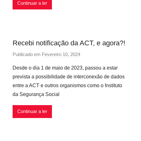
r
Continuar a ler
i
o
s
I
Recebi notificação da ACT, e agora?!
n
f
Publicado em
Fevereiro 10, 2024
p
l
o
Desde o dia 1 de maio de 2023, passou a estar
e
r
x
prevista a possibilidade de interconexão de dados
P
í
entre a ACT e outros organismos como o Instituto
r
v
da Segurança Social
e
e
c
i
Continuar a ler
á
s
r
i
o