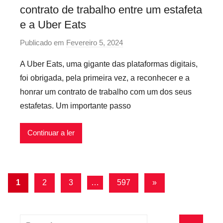
f
contrato de trabalho entre um estafeta
l
e a Uber Eats
e
Publicado em
Fevereiro 5, 2024
p
x
o
í
A Uber Eats, uma gigante das plataformas digitais,
r
v
foi obrigada, pela primeira vez, a reconhecer e a
P
e
honrar um contrato de trabalho com um dos seus
r
i
estafetas. Um importante passo
e
s
c
Continuar a ler
á
r
i
o
Navegação
Artigos
1
2
3
…
597
»
s
seguintes
de
I
n
artigos
Pesquisar