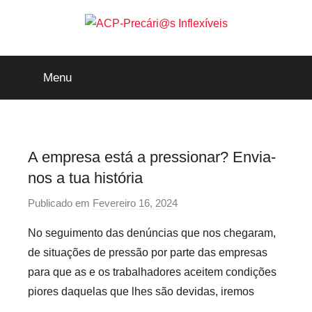
Saltar
para
o
ACP-
conteúdo
Menu
Precári@s
Inflexíveis
A empresa está a pressionar? Envia-
nos a tua história
Publicado em
Fevereiro 16, 2024
p
o
No seguimento das denúncias que nos chegaram,
r
de situações de pressão por parte das empresas
P
para que as e os trabalhadores aceitem condições
r
piores daquelas que lhes são devidas, iremos
e
c