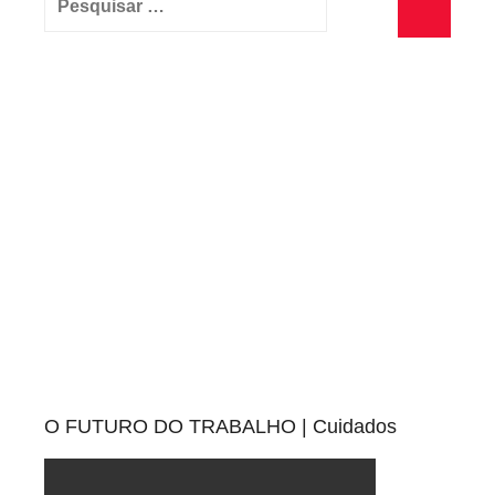
f
por:
l
Pesquisa
e
x
í
v
e
i
s
O FUTURO DO TRABALHO | Cuidados