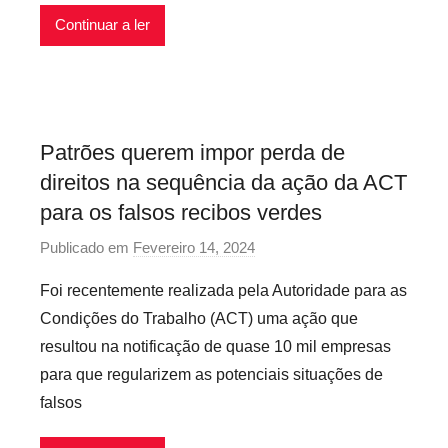
Continuar a ler
á
r
i
o
s
Patrões querem impor perda de
I
direitos na sequência da ação da ACT
n
f
para os falsos recibos verdes
l
Publicado em
Fevereiro 14, 2024
p
e
o
x
Foi recentemente realizada pela Autoridade para as
r
í
Condições do Trabalho (ACT) uma ação que
P
v
resultou na notificação de quase 10 mil empresas
r
e
para que regularizem as potenciais situações de
e
i
falsos
c
s
á