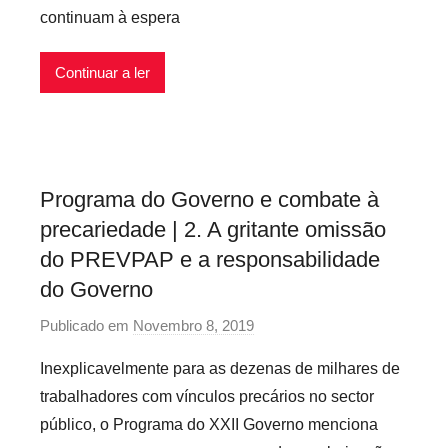
continuam à espera
c
á
r
Continuar a ler
i
o
s
I
Programa do Governo e combate à
n
precariedade | 2. A gritante omissão
f
l
do PREVPAP e a responsabilidade
e
do Governo
x
Publicado em
Novembro 8, 2019
p
í
o
v
Inexplicavelmente para as dezenas de milhares de
r
e
trabalhadores com vínculos precários no sector
p
i
público, o Programa do XXII Governo menciona
r
s