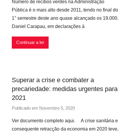
Número de recibos verdes na Administração
r
Pública é o mais alto desde 2011, tendo no final do
P
1° semestre deste ano quase alcançado os 19.000.
r
Daniel Carapau, em declarações à
e
c
Continuar a ler
á
r
i
o
s
Superar a crise e combater a
I
precariedade: medidas urgentes para
n
f
2021
l
Publicado em
Novembro 5, 2020
p
e
o
x
Ver documento completo aqui. A crise sanitária e
r
í
consequente retracção da economia em 2020 teve,
P