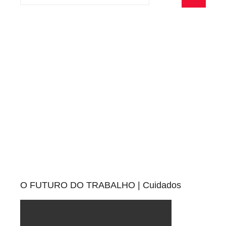
por:
e
Pesquisa
x
i
v
e
i
s
O FUTURO DO TRABALHO | Cuidados