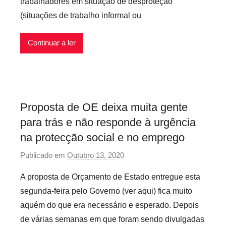
trabalhadores em situação de desproteção
e
i
(situações de trabalho informal ou
c
s
á
r
Continuar a ler
i
o
s
I
Proposta de OE deixa muita gente
n
para trás e não responde à urgência
f
l
na protecção social e no emprego
e
Publicado em
Outubro 13, 2020
p
x
o
í
A proposta de Orçamento de Estado entregue esta
r
v
segunda-feira pelo Governo (ver aqui) fica muito
P
e
aquém do que era necessário e esperado. Depois
r
i
de várias semanas em que foram sendo divulgadas
e
s