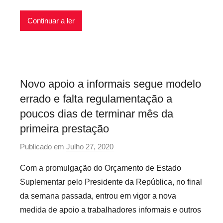
c
Continuar a ler
á
r
i
o
s
Novo apoio a informais segue modelo
I
errado e falta regulamentação a
n
f
poucos dias de terminar mês da
l
primeira prestação
e
Publicado em
Julho 27, 2020
p
x
o
í
Com a promulgação do Orçamento de Estado
r
v
Suplementar pelo Presidente da República, no final
P
e
da semana passada, entrou em vigor a nova
r
i
medida de apoio a trabalhadores informais e outros
e
s