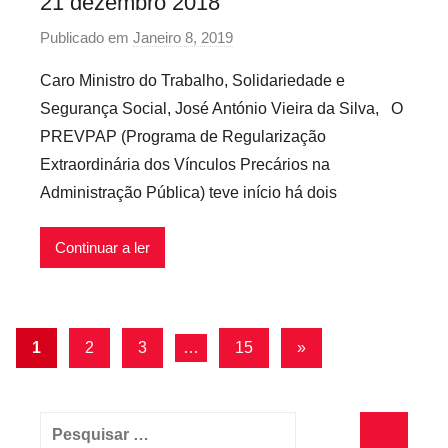
21 dezembro 2018
Publicado em
Janeiro 8, 2019
p
o
Caro Ministro do Trabalho, Solidariedade e
r
Segurança Social, José António Vieira da Silva, O
p
PREVPAP (Programa de Regularização
r
Extraordinária dos Vínculos Precários na
e
Administração Pública) teve início há dois
c
a
r
Continuar a ler
i
o
s
Navegação
Artigos
1
2
3
…
15
»
i
seguintes
de
n
f
artigos
Pesquisar
l