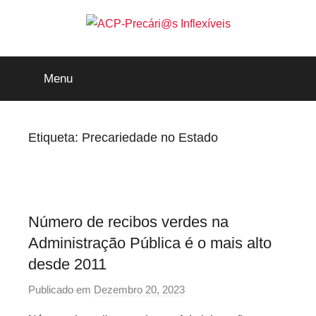
Saltar
para
o
ACP-
conteúdo
Menu
Precári@s
Inflexíveis
Etiqueta:
Precariedade no Estado
Número de recibos verdes na
Administração Pública é o mais alto
desde 2011
Publicado em
Dezembro 20, 2023
p
o