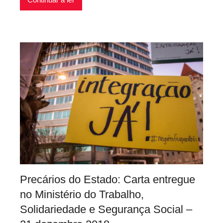
a
r
i
o
s
i
n
f
l
e
x
i
v
e
Precários do Estado: Carta entregue
i
no Ministério do Trabalho,
s
Solidariedade e Segurança Social –