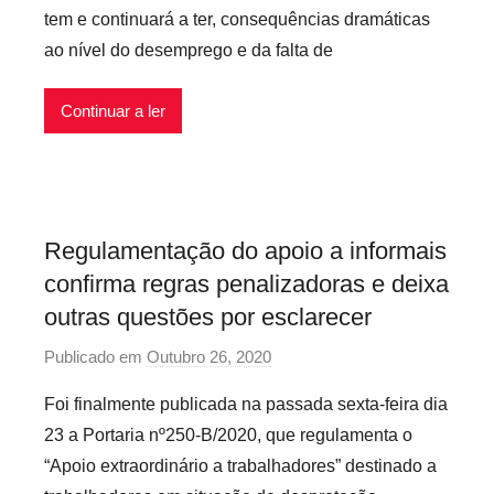
v
tem e continuará a ter, consequências dramáticas
r
e
ao nível do desemprego e da falta de
e
i
c
s
Continuar a ler
á
r
i
o
s
Regulamentação do apoio a informais
I
confirma regras penalizadoras e deixa
n
f
outras questões por esclarecer
l
Publicado em
Outubro 26, 2020
p
e
o
x
Foi finalmente publicada na passada sexta-feira dia
r
í
23 a Portaria nº250-B/2020, que regulamenta o
P
v
“Apoio extraordinário a trabalhadores” destinado a
r
e