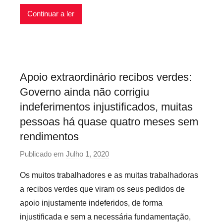
c
Continuar a ler
á
r
i
o
s
Apoio extraordinário recibos verdes:
I
Governo ainda não corrigiu
n
f
indeferimentos injustificados, muitas
l
pessoas há quase quatro meses sem
e
rendimentos
x
Publicado em
Julho 1, 2020
p
í
o
v
Os muitos trabalhadores e as muitas trabalhadoras
r
e
a recibos verdes que viram os seus pedidos de
P
i
apoio injustamente indeferidos, de forma
r
s
injustificada e sem a necessária fundamentação,
e