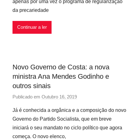
apenas por uma vez o programa de regularização
e
da precariedade
c
a
r
Continuar a ler
i
o
s
i
Novo Governo de Costa: a nova
n
ministra Ana Mendes Godinho e
f
l
outros sinais
e
Publicado em
Outubro 16, 2019
p
x
o
i
Já é conhecida a orgânica e a composição do novo
r
v
Governo do Partido Socialista, que em breve
p
e
iniciará o seu mandato no ciclo político que agora
r
i
começa. O novo elenco,
e