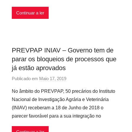
s
c
Continuar a ler
a
r
i
o
s
PREVPAP INIAV – Governo tem de
i
parar os bloqueios de processos que
n
f
já estão aprovados
l
Publicado em
Maio 17, 2019
p
e
o
x
No âmbito do PREVPAP, 50 precários do Instituto
r
i
Nacional de Investigação Agrária e Veterinária
p
v
(INIAV) receberam a 18 de Junho de 2018 o
r
e
parecer favorável para a sua integração no
e
i
c
s
Continuar a ler