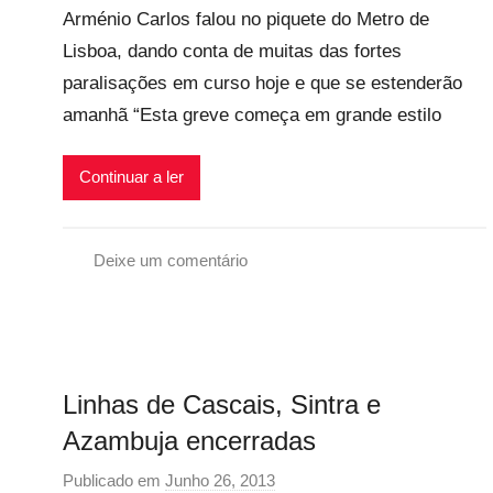
i
r
Arménio Carlos falou no piquete do Metro de
r
v
a
Lisboa, dando conta de muitas das fortes
p
e
l
paralisações em curso hoje e que se estenderão
r
i
e
amanhã “Esta greve começa em grande estilo
s
c
a
Continuar a ler
r
i
o
Deixe um comentário
s
G
i
r
n
e
f
v
Linhas de Cascais, Sintra e
l
e
e
G
Azambuja encerradas
x
e
Publicado em
Junho 26, 2013
p
i
r