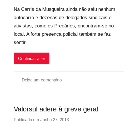
o
Na Carris da Musgueira ainda não saiu nenhum
r
autocarro e dezenas de delegados sindicais e
p
ativistas, como os Precários, encontram-se no
r
e
local. A forte presença policial também se faz
c
sentir,
a
r
Continuar a ler
i
o
s
Deixe um comentário
i
G
n
r
f
e
Valorsul adere à greve geral
l
v
e
e
Publicado em
Junho 27, 2013
p
x
G
o