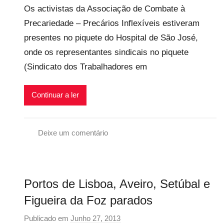
l
i
Os activistas da Associação de Combate à
r
v
Precariedade – Precários Inflexíveis estiveram
p
e
presentes no piquete do Hospital de São José,
r
i
e
onde os representantes sindicais no piquete
s
c
(Sindicato dos Trabalhadores em
a
r
Continuar a ler
i
o
s
Deixe um comentário
i
G
n
r
f
e
Portos de Lisboa, Aveiro, Setúbal e
l
v
e
e
Figueira da Foz parados
x
G
Publicado em
Junho 27, 2013
p
i
e