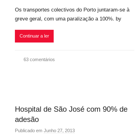
o
v
a
Os transportes colectivos do Porto juntaram-se à
r
e
l
greve geral, com uma paralização a 100%. by
p
i
r
s
Continuar a ler
e
c
a
63 comentários
r
G
i
r
o
e
s
v
i
e
n
Hospital de São José com 90% de
G
f
e
l
adesão
r
e
Publicado em
Junho 27, 2013
p
a
x
o