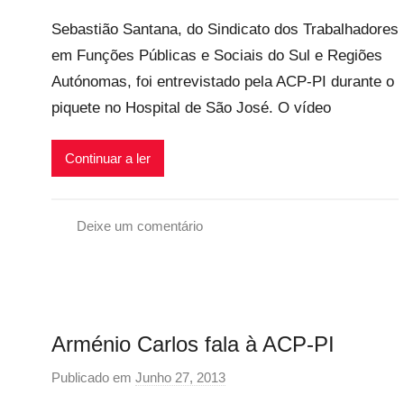
o
Sebastião Santana, do Sindicato dos Trabalhadores
r
em Funções Públicas e Sociais do Sul e Regiões
p
Autónomas, foi entrevistado pela ACP-PI durante o
r
e
piquete no Hospital de São José. O vídeo
c
a
Continuar a ler
r
i
o
Deixe um comentário
s
G
i
r
n
e
f
v
Arménio Carlos fala à ACP-PI
l
e
e
G
Publicado em
Junho 27, 2013
p
x
e
o