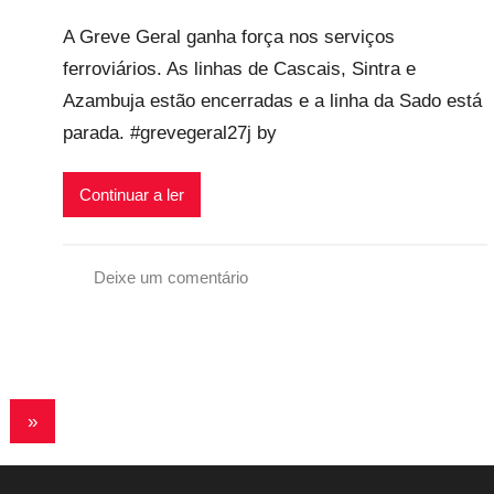
o
v
a
A Greve Geral ganha força nos serviços
r
e
l
ferroviários. As linhas de Cascais, Sintra e
p
i
Azambuja estão encerradas e a linha da Sado está
r
s
e
parada. #grevegeral27j by
c
a
Continuar a ler
r
i
o
Deixe um comentário
s
G
i
r
n
e
f
v
l
Artigos
»
e
e
G
seguintes
x
e