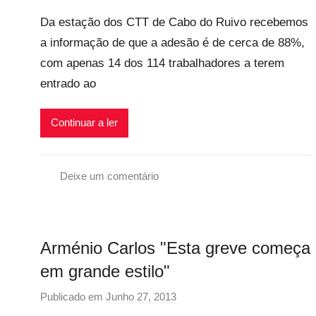
o
v
r
Da estação dos CTT de Cabo do Ruivo recebemos
r
e
a
a informação de que a adesão é de cerca de 88%,
p
i
l
com apenas 14 dos 114 trabalhadores a terem
r
s
,
e
entrado ao
T
c
e
a
Continuar a ler
s
r
t
i
e
o
Deixe um comentário
m
s
G
u
i
r
n
n
e
h
Arménio Carlos "Esta greve começa
f
v
o
l
e
em grande estilo"
s
e
G
Publicado em
Junho 27, 2013
p
x
e
o