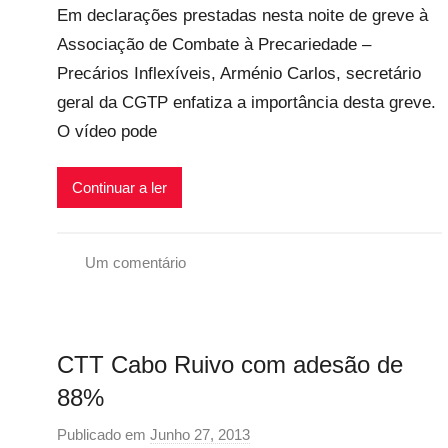
i
r
Em declarações prestadas nesta noite de greve à
r
v
a
Associação de Combate à Precariedade –
p
e
l
Precários Inflexíveis, Arménio Carlos, secretário
r
i
e
geral da CGTP enfatiza a importância desta greve.
s
c
O vídeo pode
a
r
Continuar a ler
i
o
s
Um comentário
i
G
n
r
f
e
CTT Cabo Ruivo com adesão de
l
v
e
e
88%
x
G
Publicado em
Junho 27, 2013
p
i
e