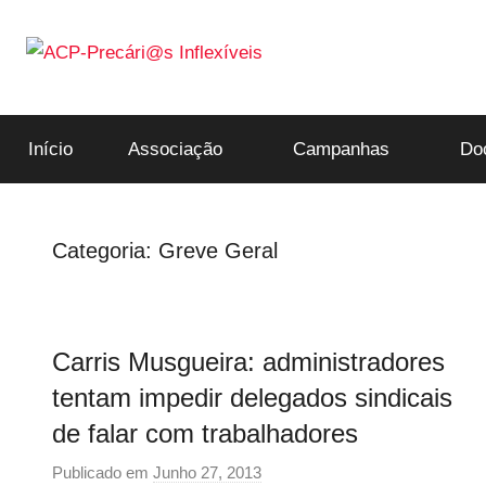
Saltar
para
o
ACP-
conteúdo
Início
Associação
Campanhas
Do
Precári@s
Inflexíveis
Categoria:
Greve Geral
Carris Musgueira: administradores
tentam impedir delegados sindicais
de falar com trabalhadores
Publicado em
Junho 27, 2013
p