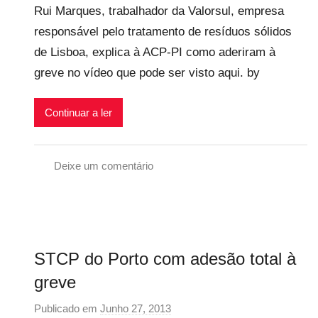
i
e
Rui Marques, trabalhador da Valorsul, empresa
r
v
r
responsável pelo tratamento de resíduos sólidos
p
e
a
de Lisboa, explica à ACP-PI como aderiram à
r
i
l
e
greve no vídeo que pode ser visto aqui. by
s
c
a
Continuar a ler
r
i
o
Deixe um comentário
s
G
i
r
n
e
f
v
STCP do Porto com adesão total à
l
e
e
G
greve
x
e
Publicado em
Junho 27, 2013
p
i
r