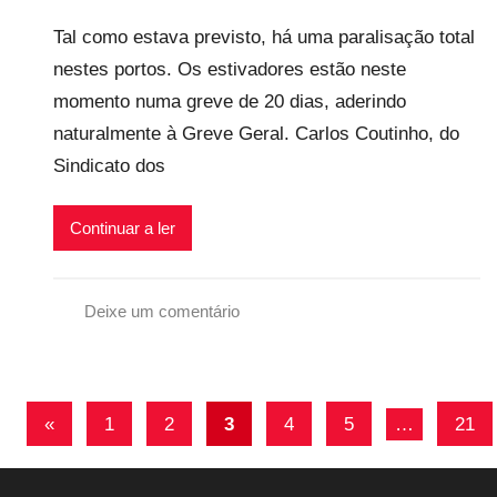
o
v
r
Tal como estava previsto, há uma paralisação total
r
e
a
nestes portos. Os estivadores estão neste
p
i
l
momento numa greve de 20 dias, aderindo
r
s
e
naturalmente à Greve Geral. Carlos Coutinho, do
c
Sindicato dos
a
r
Continuar a ler
i
o
s
Deixe um comentário
i
G
n
r
f
e
Navegação
l
Artigos
«
1
2
3
4
5
…
21
v
e
de
anteriores
e
x
G