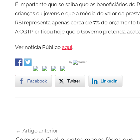
É importante que se saiba que os beneficiários do 
e
crianças ou jovens e que a média do valor da prest
i
s
RSI representa apenas cerca de 7% do orçamento to
A CGTP criticou hoje que o Governo pretenda acab
Ver notícia Público
aqui
.
by
Facebook
Twitter
LinkedIn
U
Navegação
n
Artigo anterior
c
de
Campos e Cunha: antes menos férias que
a