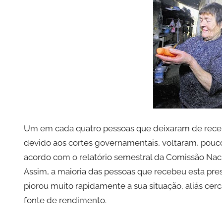
p
r
e
c
a
r
i
o
s
i
Um em cada quatro pessoas que deixaram de receb
n
devido aos cortes governamentais, voltaram, pouc
f
acordo com o relatório semestral da Comissão Naci
l
Assim, a maioria das pessoas que recebeu esta pres
e
piorou muito rapidamente a sua situação, aliás ce
x
fonte de rendimento.
i
v