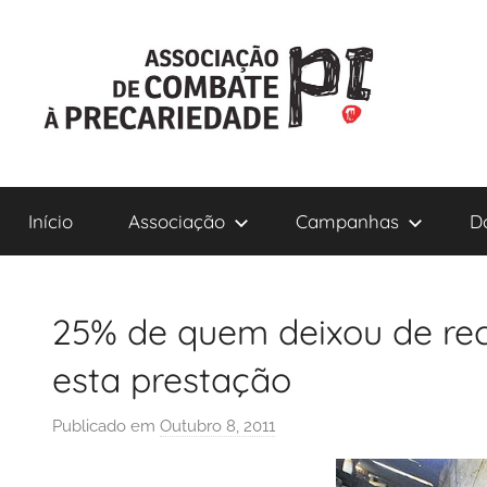
Saltar
para
o
conteúdo
ACP-
Início
Associação
Campanhas
D
Precári@s
Inflexíveis
25% de quem deixou de rec
esta prestação
Publicado em
Outubro 8, 2011
p
o
r