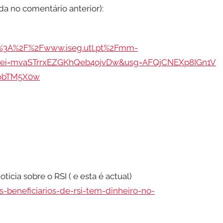
ída no comentário anterior):
%3A%2F%2Fwww.iseg.utl.pt%2Fmm-
df&ei=mvaSTrrxEZGKhQeb4ojvDw&usg=AFQjCNEXp8IGn1V
obTM5X0w
icia sobre o RSI ( e esta é actual)
s-beneficiarios-de-rsi-tem-dinheiro-no-