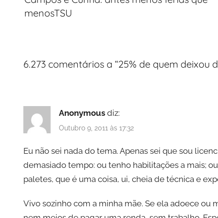
artigos
menosTSU
t
e
g
o
6.273 comentários a “
25% de quem deixou de
r
i
z
e
Anonymous
diz:
d
Outubro 9, 2011 às 17:32
Eu não sei nada do tema. Apenas sei que sou licenc
demasiado tempo: ou tenho habilitações a mais; ou
paletes, que é uma coisa, ui, cheia de técnica e exp
Vivo sozinho com a minha mãe. Se ela adoece ou mo
nem meios de pagar uma renda, sem trabalho. Espe