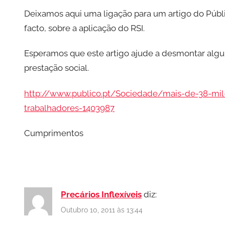
Deixamos aqui uma ligação para um artigo do Púb
facto, sobre a aplicação do RSI.
Esperamos que este artigo ajude a desmontar algun
prestação social.
http://www.publico.pt/Sociedade/mais-de-38-mil-
trabalhadores-1403987
Cumprimentos
Precários Inflexíveis
diz:
Outubro 10, 2011 às 13:44