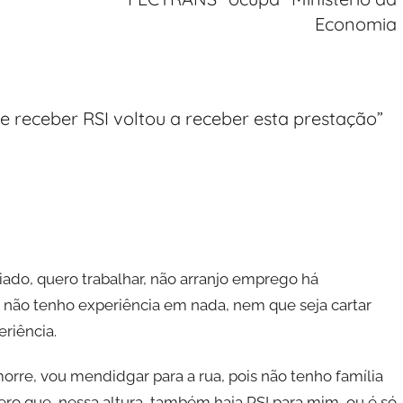
Economia
 receber RSI voltou a receber esta prestação
”
iado, quero trabalhar, não arranjo emprego há
 não tenho experiência em nada, nem que seja cartar
eriência.
rre, vou mendidgar para a rua, pois não tenho família
ro que, nessa altura, também haja RSI para mim, ou é só