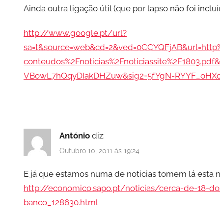
Ainda outra ligação útil (que por lapso não foi inclu
http://www.google.pt/url?
sa=t&source=web&cd=2&ved=0CCYQFjAB&url=http
conteudos%2Fnoticias%2Fnoticiassite%2F1803.p
VBowL7hQqyDIakDHZuw&sig2=5fYgN-RYYF_oHX
António
diz:
Outubro 10, 2011 às 19:24
E já que estamos numa de noticias tomem lá esta not
http://economico.sapo.pt/noticias/cerca-de-18-do
banco_128630.html