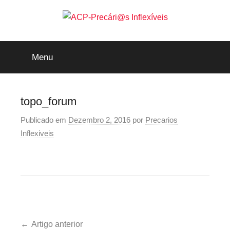
Saltar
para
o
ACP-
conteúdo
Menu
Precári@s
Inflexíveis
topo_forum
Publicado em
Dezembro 2, 2016
por
Precarios
Inflexiveis
Navegação
Artigo anterior