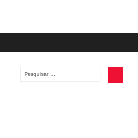
Pesquisar
por:
Pesquisa