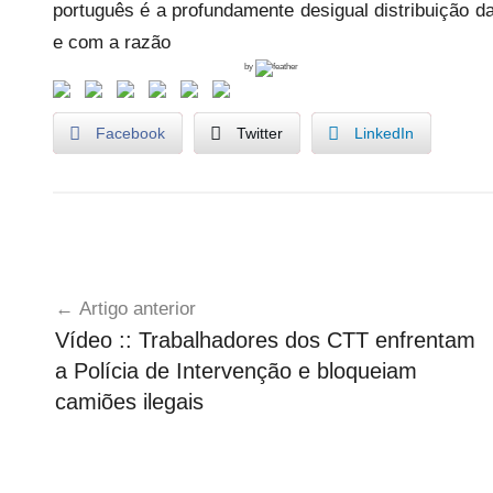
português é a profundamente desigual distribuição da
e com a razão
by
Facebook
Twitter
LinkedIn
G
Navegação
r
Artigo anterior
e
de
Vídeo :: Trabalhadores dos CTT enfrentam
v
artigos
a Polícia de Intervenção e bloqueiam
e
G
camiões ilegais
e
r
a