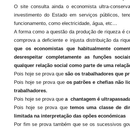
a
O site consulta ainda o economista ultra-conser
r
investimento do Estado em serviços públicos, t
i
funcionamento, como electricidade, água, etc…
o
A forma como a questão da produção de riqueza é co
s
comprova a deficiente e injusta distribuição da ri
i
que os economistas que habitualmente coment
n
desrespeitar completamente as funções sociai
f
l
qualquer relação social como parte de uma relaçã
e
Pois hoje se prova que
são os trabalhadores que p
x
Pois hoje se prova que
os patrões e chefias não 
i
trabalhadores.
v
Pois hoje se prova que
a chantagem é ultrapassada
e
Pois hoje se prova que
temos uma classe de dir
i
limitada na interpretação das opões económicas
s
Por fim se prova também que se os sucessivos gov