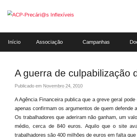
Saltar
para
o
ACP-
conteúdo
Início
Associação
Campanhas
Do
Precári@s
Inflexíveis
A guerra de culpabilização
Publicado em
Novembro 24, 2010
p
o
A Agência Financeira publica que a greve geral pod
r
apenas confirmam os argumentos de quem defende a 
p
Os trabalhadores que aderiram não ganham, um valo
r
e
médio, cerca de 840 euros. Aquilo que o site a
c
trabalhadores são 400 milhões de euros em falta que 