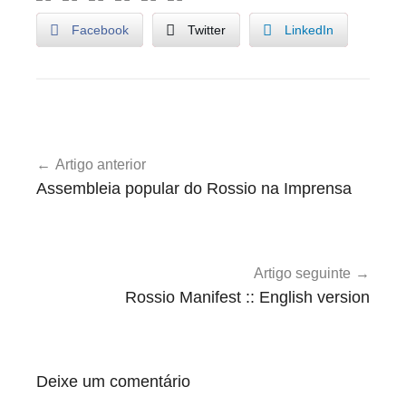
Facebook
Twitter
LinkedIn
U
Navegação
n
Artigo anterior
de
c
Assembleia popular do Rossio na Imprensa
a
artigos
t
e
g
Artigo seguinte
o
Rossio Manifest :: English version
r
i
z
Deixe um comentário
e