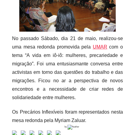
r
i
o
s
No passado Sábado, dia 21 de maio, realizou-se
i
n
uma mesa redonda promovida pela
UMAR
com o
f
tema “A vida em iô-iô: mulheres, precariedade e
l
migração”. Foi uma entusiasmante conversa entre
e
activistas em torno das questões do trabalho e das
x
migrações. Ficou no ar a perspectiva de novos
i
encontros e a necessidade de criar redes de
v
solidariedade entre mulheres.
e
i
Os Precários Inflexíveis foram representados nesta
s
mesa redonda pela Myriam Zaluar.
by