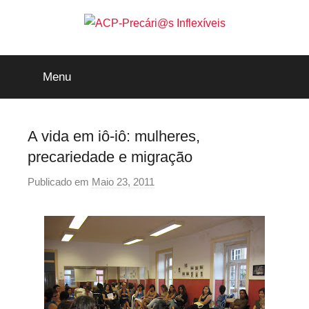
Saltar
para
o
ACP-
conteúdo
Menu
Precári@s
Inflexíveis
A vida em iô-iô: mulheres,
precariedade e migração
Publicado em
Maio 23, 2011
p
o
r
p
r
e
c
a