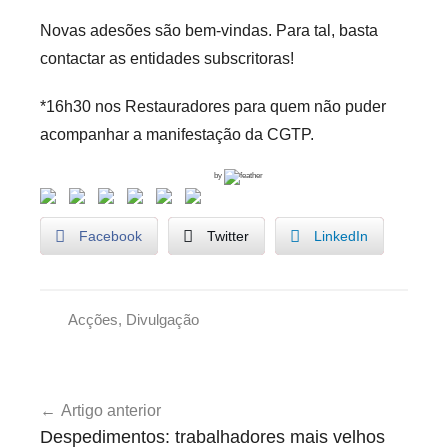
Novas adesões são bem-vindas. Para tal, basta
contactar as entidades subscritoras!
*16h30 nos Restauradores para quem não puder
acompanhar a manifestação da CGTP.
by
Facebook
Twitter
LinkedIn
Acções
,
Divulgação
A
g
Navegação
e
Artigo anterior
de
n
Despedimentos: trabalhadores mais velhos