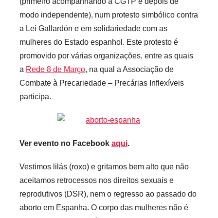
(primeiro acompanhando a CGTP e depois de
e
modo independente), num protesto simbólico contra
c
a
a Lei Gallardón e em solidariedade com as
r
mulheres do Estado espanhol. Este protesto é
i
promovido por várias organizações, entre as quais
o
a
Rede 8 de Março
, na qual a Associação de
s
Combate à Precariedade – Precárias Inflexíveis
i
participa.
n
f
l
e
Ver evento no Facebook
aqui
.
x
Vestimos lilás (roxo) e gritamos bem alto que não
i
v
aceitamos retrocessos nos direitos sexuais e
e
reprodutivos (DSR), nem o regresso ao passado do
i
aborto em Espanha. O corpo das mulheres não é
s