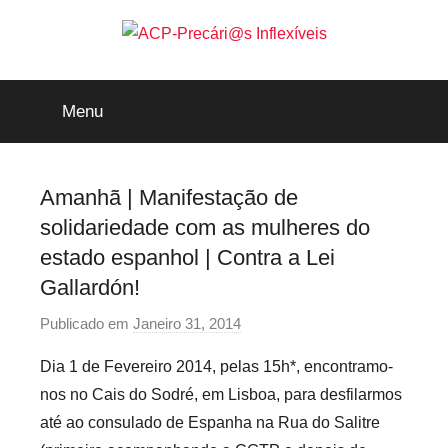
Saltar
para
o
ACP-
conteúdo
Menu
Precári@s
Inflexíveis
Amanhã | Manifestação de
solidariedade com as mulheres do
estado espanhol | Contra a Lei
Gallardón!
Publicado em
Janeiro 31, 2014
p
o
Dia 1 de Fevereiro 2014, pelas 15h*, encontramo-
r
nos no Cais do Sodré, em Lisboa, para desfilarmos
p
até ao consulado de Espanha na Rua do Salitre
r