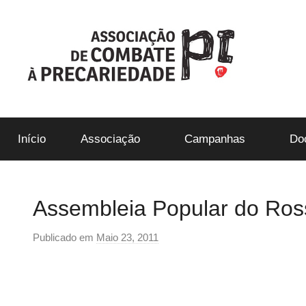
Saltar
para
o
conteúdo
ACP-
Início
Associação
Campanhas
Do
Precári@s
Inflexíveis
Assembleia Popular do Ross
Publicado em
Maio 23, 2011
p
o
r
p