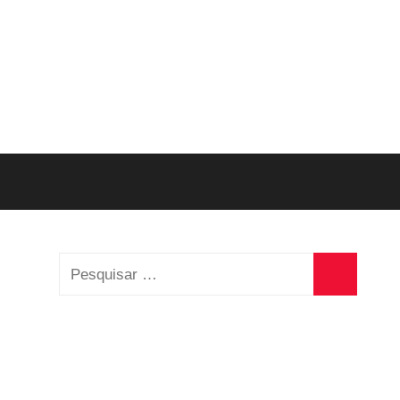
Pesquisar
por:
Pesquisa