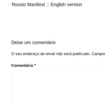
de
Rossio Manifest :: English version
a
s
artigos
t
e
g
o
r
i
Deixe um comentário
z
e
O seu endereço de email não será publicado.
Campos
d
Comentário
*