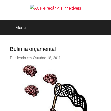
Saltar
para
o
ACP-
conteúdo
Menu
Precári@s
Inflexíveis
Bulimia orçamental
Publicado em
Outubro 18, 2011
p
o
r
p
r
e
c
a
r