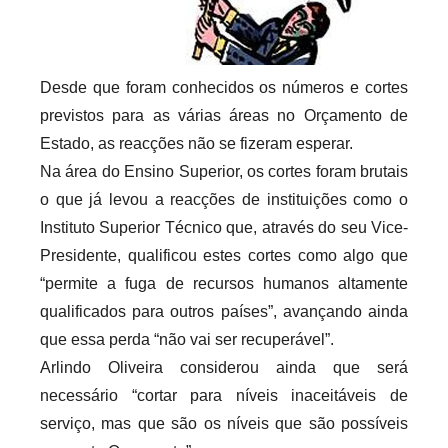
i
o
s
Desde que foram conhecidos os números e cortes
i
previstos para as várias áreas no Orçamento de
n
Estado, as reacções não se fizeram esperar.
f
Na área do Ensino Superior, os cortes foram brutais
l
o que já levou a reacções de instituições como o
e
Instituto Superior Técnico que, através do seu Vice-
x
i
Presidente, qualificou estes cortes como algo que
v
“permite a fuga de recursos humanos altamente
e
qualificados para outros países”, avançando ainda
i
que essa perda “não vai ser recuperável”.
s
Arlindo Oliveira considerou ainda que será
necessário “cortar para níveis inaceitáveis de
serviço, mas que são os níveis que são possíveis