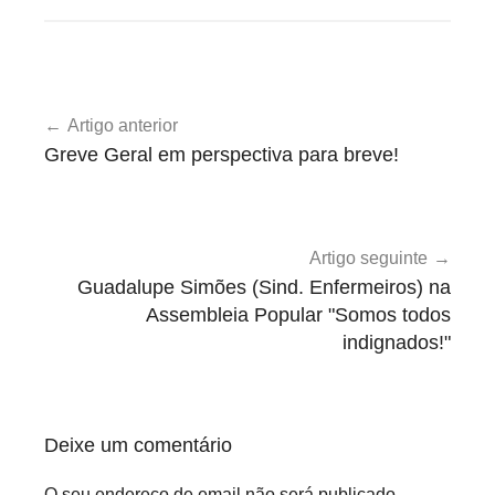
U
Navegação
n
Artigo anterior
de
c
Greve Geral em perspectiva para breve!
a
artigos
t
e
g
Artigo seguinte
o
Guadalupe Simões (Sind. Enfermeiros) na
r
Assembleia Popular "Somos todos
i
indignados!"
z
e
d
Deixe um comentário
O seu endereço de email não será publicado.