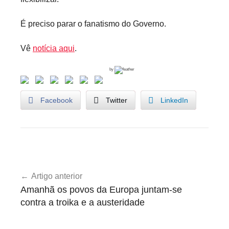
É preciso parar o fanatismo do Governo.
Vê
notícia aqui
.
by
Facebook
Twitter
LinkedIn
G
Navegação
r
Artigo anterior
de
e
Amanhã os povos da Europa juntam-se
v
artigos
contra a troika e a austeridade
e
G