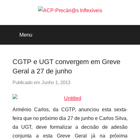
Saltar
para
o
ACP-
conteúdo
Menu
Precári@s
Inflexíveis
CGTP e UGT convergem em Greve
Geral a 27 de junho
Publicado em
Junho 1, 2013
p
o
r
p
Arménio Carlos, da CGTP, anunciou esta sexta-
r
feira que no próximo dia 27 de junho e Carlos Silva,
e
da UGT, deve formalizar a decisão de adesão
c
conjunta a esta Greve Geral já na próxima
a