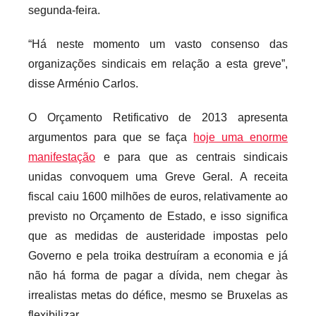
segunda-feira.
r
i
“Há neste momento um vasto consenso das
o
organizações sindicais em relação a esta greve”,
s
disse Arménio Carlos.
i
n
O Orçamento Retificativo de 2013 apresenta
f
argumentos para que se faça
hoje uma enorme
l
manifestação
e para que as centrais sindicais
e
unidas convoquem uma Greve Geral. A receita
x
fiscal caiu 1600 milhões de euros, relativamente ao
i
previsto no Orçamento de Estado, e isso significa
v
que as medidas de austeridade impostas pelo
e
i
Governo e pela troika destruíram a economia e já
s
não há forma de pagar a dívida, nem chegar às
irrealistas metas do défice, mesmo se Bruxelas as
flexibilizar.