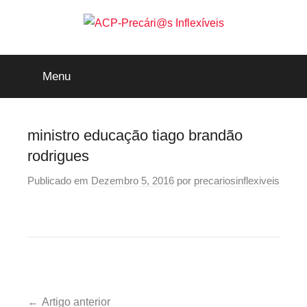
Saltar
para
o
ACP-
conteúdo
Menu
Precári@s
Inflexíveis
ministro educação tiago brandão
rodrigues
Publicado em
Dezembro 5, 2016
por
precariosinflexiveis
Navegação
Artigo anterior