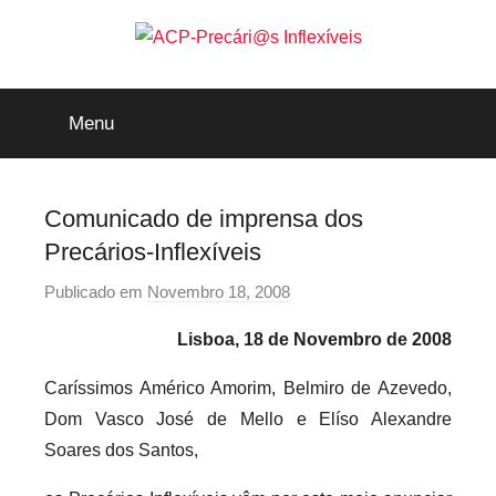
Saltar
para
o
ACP-
conteúdo
Menu
Precári@s
Inflexíveis
Comunicado de imprensa dos
Precários-Inflexíveis
Publicado em
Novembro 18, 2008
p
o
Lisboa, 18 de Novembro de 2008
r
p
Caríssimos Américo Amorim, Belmiro de Azevedo,
r
Dom Vasco José de Mello e Elíso Alexandre
e
Soares dos Santos,
c
a