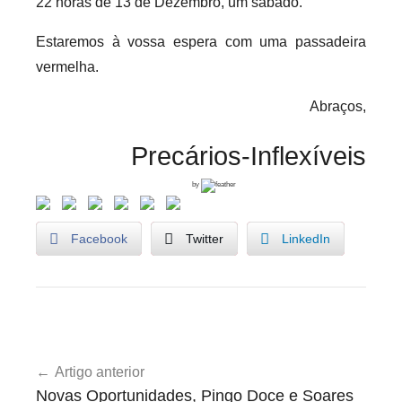
22 horas de 13 de Dezembro, um sábado.
Estaremos à vossa espera com uma passadeira
vermelha.
Abraços,
Precários-Inflexíveis
by
Facebook
Twitter
LinkedIn
P
Navegação
r
Artigo anterior
de
é
Novas Oportunidades, Pingo Doce e Soares