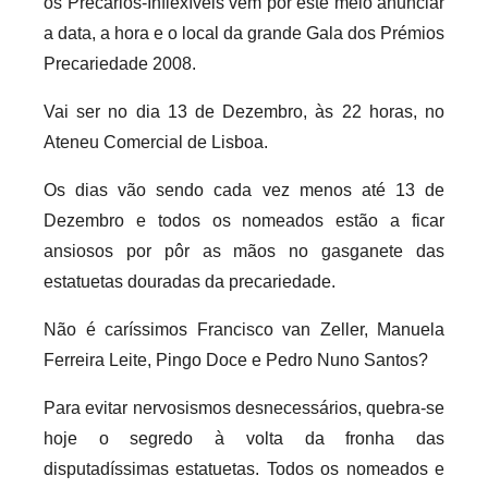
os Precários-Inflexíveis vêm por este meio anunciar
r
a data, a hora e o local da grande Gala dos Prémios
i
Precariedade 2008.
o
s
Vai ser no dia 13 de Dezembro, às 22 horas, no
i
Ateneu Comercial de Lisboa.
n
Os dias vão sendo cada vez menos até 13 de
f
Dezembro e todos os nomeados estão a ficar
l
ansiosos por pôr as mãos no gasganete das
e
x
estatuetas douradas da precariedade.
i
Não é caríssimos Francisco van Zeller, Manuela
v
Ferreira Leite, Pingo Doce e Pedro Nuno Santos?
e
i
Para evitar nervosismos desnecessários, quebra-se
s
hoje o segredo à volta da fronha das
disputadíssimas estatuetas. Todos os nomeados e