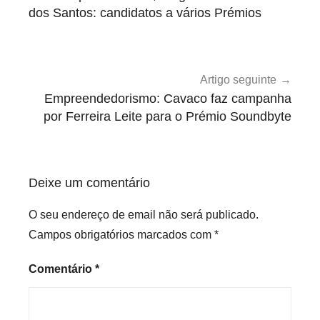
m
artigos
dos Santos: candidatos a vários Prémios
i
o
s
P
Artigo seguinte
r
Empreendedorismo: Cavaco faz campanha
e
por Ferreira Leite para o Prémio Soundbyte
c
a
r
Deixe um comentário
i
e
O seu endereço de email não será publicado.
d
Campos obrigatórios marcados com
*
a
d
Comentário
*
e