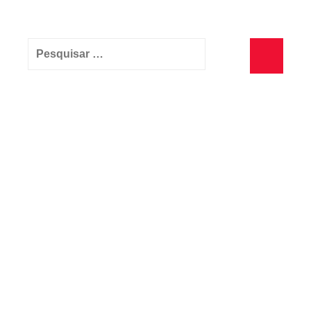
Pesquisar
por:
Pesquisa