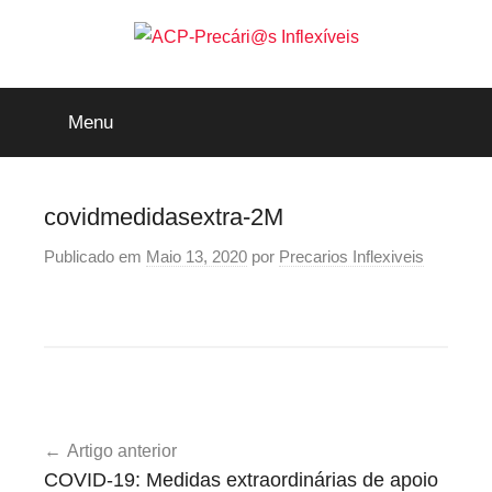
Saltar
para
o
ACP-
conteúdo
Menu
Precári@s
Inflexíveis
covidmedidasextra-2M
Publicado em
Maio 13, 2020
por
Precarios Inflexiveis
Navegação
Artigo anterior
de
COVID-19: Medidas extraordinárias de apoio