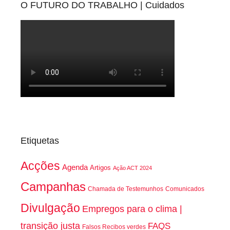
O FUTURO DO TRABALHO | Cuidados
Etiquetas
Acções
Agenda
Artigos
Ação ACT 2024
Campanhas
Chamada de Testemunhos
Comunicados
Divulgação
Empregos para o clima |
transição justa
FAQS
Falsos Recibos verdes