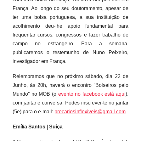
r
França. Ao longo do seu doutoramento, apesar de
i
ter uma bolsa portuguesa, a sua instituição de
o
acolhimento deu-lhe apoio fundamental para
s
frequentar cursos, congressos e fazer trabalho de
i
campo no estrangeiro. Para a semana,
n
publicaremos o testemunho de Nuno Peixeiro,
f
investigador em França.
l
e
Relembramos que no próximo sábado, dia 22 de
x
Junho, às 20h, haverá o encontro “Bolseiros pelo
i
Mundo” no MOB (o
evento no facebook está aqui
),
v
com jantar e conversa. Podes inscrever-te no jantar
e
(5e) para o e-mail:
precariosinflexiveis@gmail.com
i
s
Emília Santos | Suíça