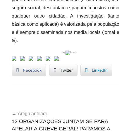
seguro social, descontam e pagam impostos como
qualquer outro cidadão. A investigação (tanto
básica como aplicada) é valorizada pela população
e é sempre disseminada nos media locais (jornal e
tv).
by
Facebook
Twitter
LinkedIn
B
Navegação
o
Artigo anterior
de
l
12 ORGANIZAÇÕES JUNTAM-SE PARA
s
artigos
APELAR À GREVE GERAL! PARAMOS A