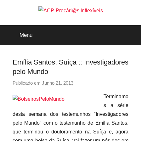
Saltar
para
o
ACP-
conteúdo
Menu
Precári@s
Inflexíveis
Emília Santos, Suíça :: Investigadores
pelo Mundo
Publicado em
Junho 21, 2013
p
o
Terminamo
r
s a série
p
desta semana dos testemunhos “Investigadores
r
pelo Mundo” com o testemunho de Emília Santos,
e
que terminou o doutoramento na Suíça e, agora
c
a
com uma bolsa da Suíça, vai fazer um pós-doc em