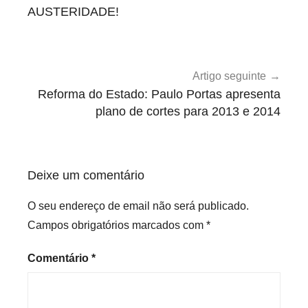
e
AUSTERIDADE!
i
r
o
s
Artigo seguinte
,
Reforma do Estado: Paulo Portas apresenta
plano de cortes para 2013 e 2014
I
n
v
e
Deixe um comentário
s
t
O seu endereço de email não será publicado.
i
Campos obrigatórios marcados com
*
g
a
Comentário
*
d
o
r