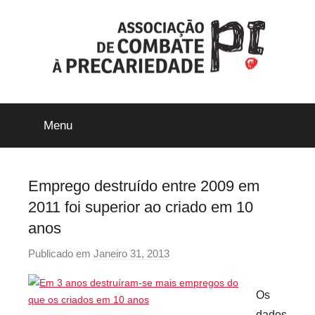
Saltar
para
o
conteúdo
ACP-
Menu
Precári@s
Inflexíveis
Emprego destruído entre 2009 em
2011 foi superior ao criado em 10
anos
Publicado em
Janeiro 31, 2013
p
o
r
Os
p
dados