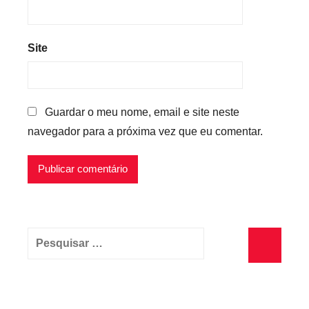
m
p
o
Site
r
á
r
Guardar o meu nome, email e site neste
i
navegador para a próxima vez que eu comentar.
o
Pesquisar
por:
Pesquisa