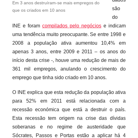
Em 3 anos destruíram-se mais empregos do
r
são
que os criados em 10 anos
e
do
c
INE e foram
compilados pelo negócios
e indicam
a
uma tendência muito preocupante. Se entre 1998 e
r
2008 a população ativa aumentou 10,4% em
i
apenas 3 anos, entre 2009 e 2011 – os anos do
o
início desta crise -, houve uma redução de mais de
s
361 mil empregos, anulando o crescimento do
i
n
emprego que tinha sido criado em 10 anos.
f
O INE explica que esta redução da população ativa
l
para 52% em 2011 está relacionada com a
e
x
recessão económica que está a destruir o país.
i
Esta recessão tem origem na crise das dívidas
v
soberanas e no regime de austeridade que
e
Sócrates, Passos e Portas estão a aplicar há 4