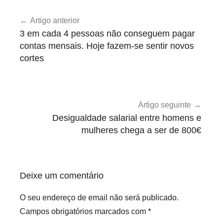
D
Navegação
e
Artigo anterior
de
s
3 em cada 4 pessoas não conseguem pagar
e
artigos
contas mensais. Hoje fazem-se sentir novos
m
cortes
p
r
e
g
Artigo seguinte
o
Desigualdade salarial entre homens e
mulheres chega a ser de 800€
,
R
e
c
Deixe um comentário
i
b
O seu endereço de email não será publicado.
o
Campos obrigatórios marcados com
*
s