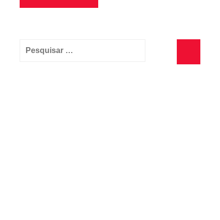
Pesquisar
por:
Pesquisa