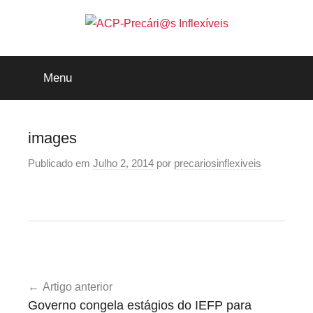
Saltar
para
o
ACP-
conteúdo
Menu
Precári@s
Inflexíveis
images
Publicado em
Julho 2, 2014
por
precariosinflexiveis
Navegação
Artigo anterior
de
Governo congela estágios do IEFP para