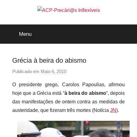
Saltar
para
o
ACP-
conteúdo
Menu
Precári@s
Inflexíveis
Grécia à beira do abismo
Publicado em
Maio 6, 2010
p
o
O presidente grego, Carolos Papoulias, afirmou
r
hoje que a Grécia está “
à beira do abismo
“, depois
p
das manifestações de ontem contra as medidas de
r
austeridade, que fizeram três mortes (Notícia
JN
).
e
c
a
r