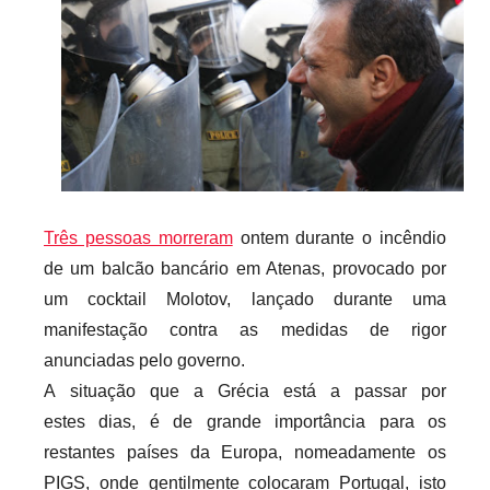
i
o
s
i
n
f
l
e
Três pessoas morreram
ontem durante o incêndio
x
de um balcão bancário em Atenas, provocado por
i
um cocktail Molotov, lançado durante uma
v
manifestação contra as medidas de rigor
e
anunciadas pelo governo.
i
s
A situação que a Grécia está a passar por
estes dias, é de grande importância para os
restantes países da Europa, nomeadamente os
PIGS, onde gentilmente colocaram Portugal, isto