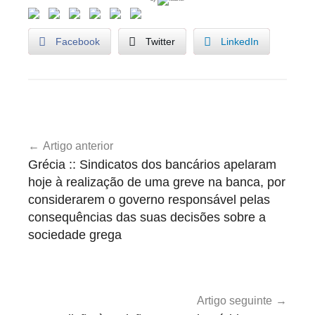
Facebook
Twitter
LinkedIn
U
Navegação
n
Artigo anterior
de
c
Grécia :: Sindicatos dos bancários apelaram
a
artigos
hoje à realização de uma greve na banca, por
t
considerarem o governo responsável pelas
e
consequências das suas decisões sobre a
g
sociedade grega
o
r
i
Artigo seguinte
z