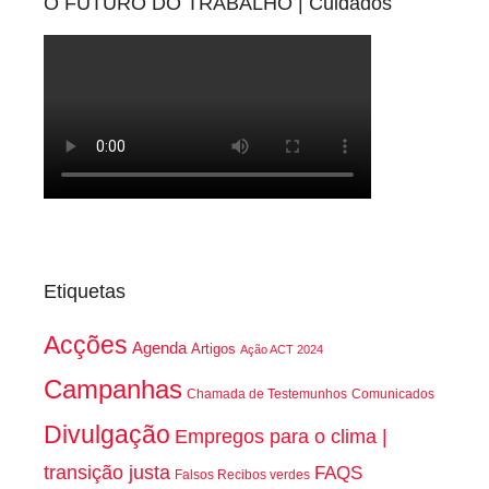
O FUTURO DO TRABALHO | Cuidados
Etiquetas
Acções
Agenda
Artigos
Ação ACT 2024
Campanhas
Chamada de Testemunhos
Comunicados
Divulgação
Empregos para o clima |
transição justa
FAQS
Falsos Recibos verdes