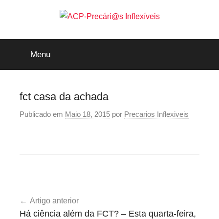
Saltar
para
o
ACP-
conteúdo
Menu
Precári@s
Inflexíveis
fct casa da achada
Publicado em
Maio 18, 2015
por
Precarios Inflexiveis
Navegação
Artigo anterior
de
Há ciência além da FCT? – Esta quarta-feira,