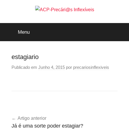
Saltar
para
o
ACP-
conteúdo
Menu
Precári@s
Inflexíveis
estagiario
Publicado em
Junho 4, 2015
por
precariosinflexiveis
Navegação
Artigo anterior
de
Já é uma sorte poder estagiar?