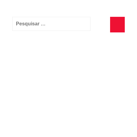
Pesquisar
por:
Pesquisa