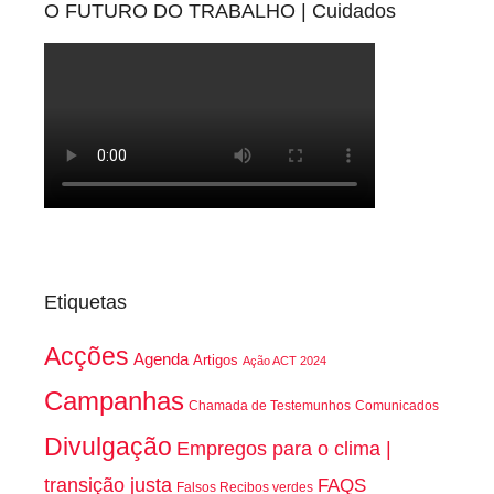
O FUTURO DO TRABALHO | Cuidados
Etiquetas
Acções
Agenda
Artigos
Ação ACT 2024
Campanhas
Chamada de Testemunhos
Comunicados
Divulgação
Empregos para o clima |
transição justa
FAQS
Falsos Recibos verdes