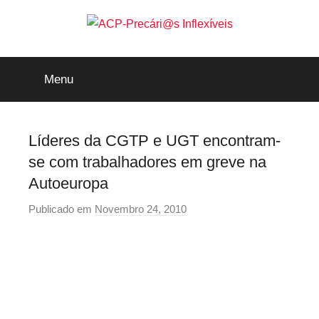
Saltar
para
o
ACP-
conteúdo
Menu
Precári@s
Inflexíveis
Líderes da CGTP e UGT encontram-
se com trabalhadores em greve na
Autoeuropa
Publicado em
Novembro 24, 2010
p
o
r
p
r
e