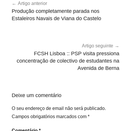
Artigo anterior
de
e
Produção completamente parada nos
v
artigos
Estaleiros Navais de Viana do Castelo
e
G
e
r
Artigo seguinte
a
FCSH Lisboa :: PSP visita pressiona
l
concentração de colectivo de estudantes na
Avenida de Berna
Deixe um comentário
O seu endereço de email não será publicado.
Campos obrigatórios marcados com
*
Comentário
*