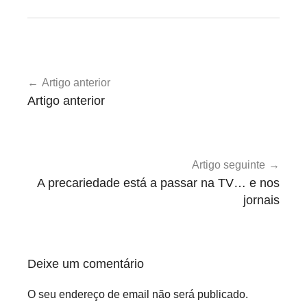
U
Navegação
n
Artigo anterior
de
c
Artigo anterior
a
artigos
t
e
g
Artigo seguinte
o
A precariedade está a passar na TV… e nos
r
jornais
i
z
e
Deixe um comentário
d
O seu endereço de email não será publicado.