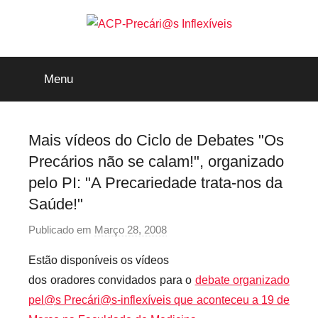
Saltar
para
o
ACP-
conteúdo
Menu
Precári@s
Inflexíveis
Mais vídeos do Ciclo de Debates "Os
Precários não se calam!", organizado
pelo PI: "A Precariedade trata-nos da
Saúde!"
Publicado em
Março 28, 2008
p
o
Estão disponíveis os vídeos
r
dos oradores convidados para o
debate organizado
p
pel@s Precári@s-inflexíveis que aconteceu a 19 de
r