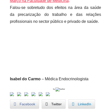
Março na Faculdade de Medicina
.
e
Falou-se sobretudo dos efeitos na área da saúde
c
a
da precarização do trabalho e das relações
r
profissionais no sector público e privado de saúde.
i
o
s
i
n
f
l
e
x
Isabel do Carmo
– Médica Endocrinologista
i
by
v
e
Facebook
Twitter
LinkedIn
i
s