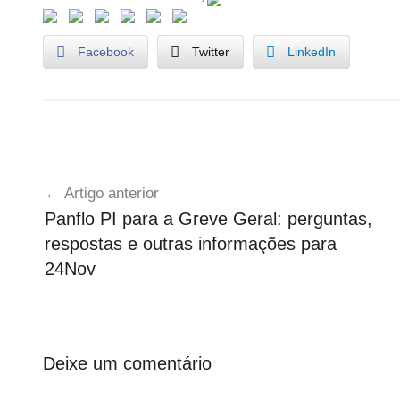
s
Facebook
Twitter
LinkedIn
U
Navegação
n
Artigo anterior
c
de
Panflo PI para a Greve Geral: perguntas,
a
artigos
respostas e outras informações para
t
e
24Nov
g
o
r
i
Deixe um comentário
z