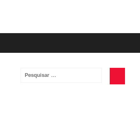
Pesquisar
por:
Pesquisa