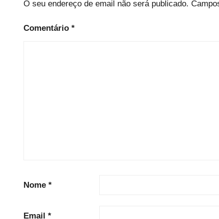
e
O seu endereço de email não será publicado.
Campos
d
Comentário
*
Nome
*
Email
*