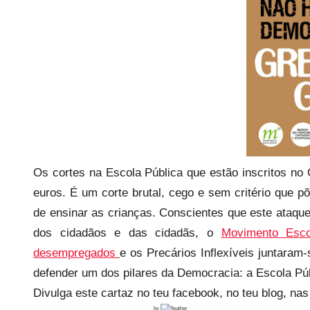
e
c
a
r
i
o
s
i
n
f
Os cortes na Escola Pública que estão inscritos no
l
euros. É um corte brutal, cego e sem critério que 
e
de ensinar as crianças. Conscientes que este ataqu
x
dos cidadãos e das cidadãs, o
Movimento Esco
i
desempregados
e os Precários Inflexíveis juntara
v
defender um dos pilares da Democracia: a Escola Púb
e
Divulga este cartaz no teu facebook, no teu blog, na
i
by