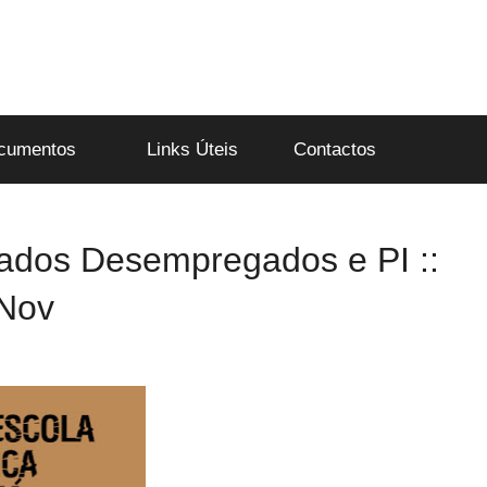
cumentos
Links Úteis
Contactos
tados Desempregados e PI ::
 Nov