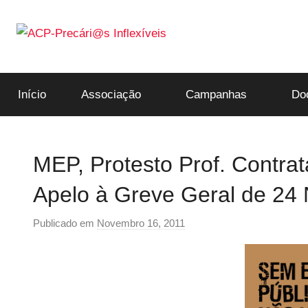
Saltar
para
o
ACP-
conteúdo
Início
Associação
Campanhas
Do
Precári@s
Inflexíveis
MEP, Protesto Prof. Contra
Apelo à Greve Geral de 24
Publicado em
Novembro 16, 2011
p
o
r
p
r