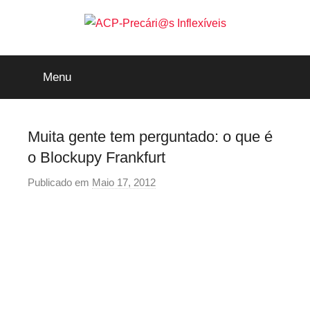
Saltar
para
o
ACP-
conteúdo
Menu
Precári@s
Inflexíveis
Muita gente tem perguntado: o que é
o Blockupy Frankfurt
Publicado em
Maio 17, 2012
p
o
r
p
r
e
c
a