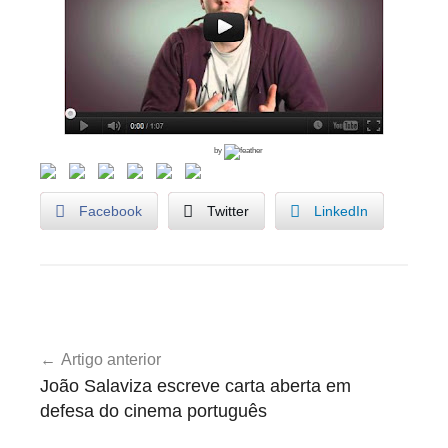
by
Facebook
Twitter
LinkedIn
U
Navegação
n
Artigo anterior
de
c
João Salaviza escreve carta aberta em
a
artigos
defesa do cinema português
t