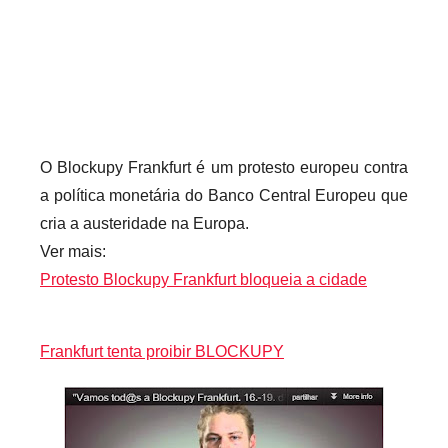
r
i
o
s
i
n
O Blockupy Frankfurt é um protesto europeu contra
f
a política monetária do Banco Central Europeu que
l
cria a austeridade na Europa.
e
Ver mais:
x
Protesto Blockupy Frankfurt bloqueia a cidade
i
v
e
Frankfurt tenta proibir BLOCKUPY
i
s