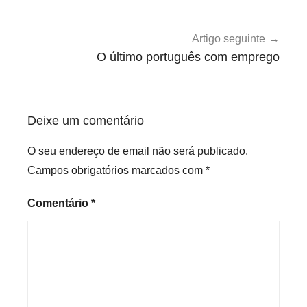
e
g
o
Artigo seguinte
r
O último português com emprego
i
z
e
Deixe um comentário
d
O seu endereço de email não será publicado.
Campos obrigatórios marcados com
*
Comentário
*