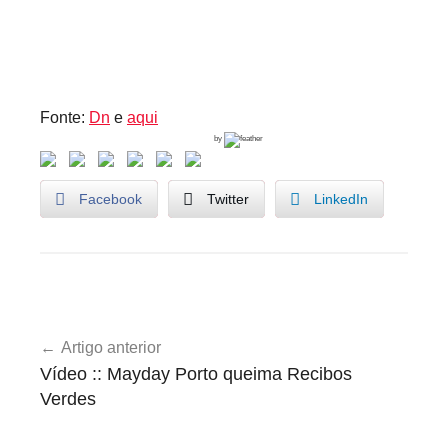
Fonte:
Dn
e
aqui
by
Facebook
Twitter
LinkedIn
U
Navegação
n
Artigo anterior
de
c
Vídeo :: Mayday Porto queima Recibos
a
artigos
Verdes
t
e