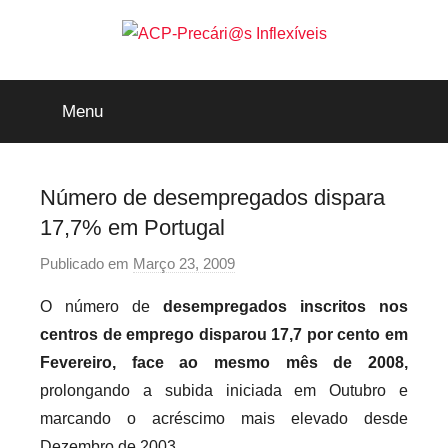
Saltar
para
o
ACP-
conteúdo
Menu
Precári@s
Inflexíveis
Número de desempregados dispara
17,7% em Portugal
Publicado em
Março 23, 2009
p
o
O número de
desempregados inscritos nos
r
centros de emprego disparou 17,7 por cento em
p
Fevereiro, face ao mesmo mês de 2008,
r
prolongando a subida iniciada em Outubro e
e
marcando o acréscimo mais elevado desde
c
a
Dezembro de 2003.