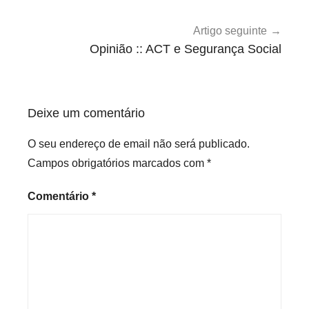
g
o
Artigo seguinte
r
Opinião :: ACT e Segurança Social
i
z
e
Deixe um comentário
d
O seu endereço de email não será publicado.
Campos obrigatórios marcados com
*
Comentário
*