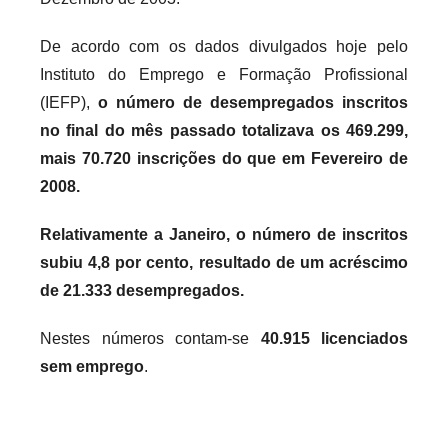
r
De acordo com os dados divulgados hoje pelo
i
Instituto do Emprego e Formação Profissional
o
s
(IEFP),
o número de desempregados inscritos
i
no final do mês passado totalizava os 469.299,
n
mais 70.720 inscrições do que em Fevereiro de
f
2008.
l
e
Relativamente a Janeiro, o número de inscritos
x
subiu 4,8 por cento, resultado de um acréscimo
i
de 21.333 desempregados.
v
e
Nestes números contam-se
40.915 licenciados
i
sem emprego
.
s