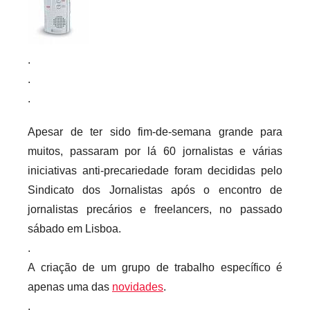
r
i
o
.
s
.
i
.
n
f
Apesar de ter sido fim-de-semana grande para
l
muitos, passaram por lá 60 jornalistas e várias
e
iniciativas anti-precariedade foram decididas pelo
x
Sindicato dos Jornalistas após o encontro de
i
jornalistas precários e freelancers, no passado
v
sábado em Lisboa.
e
.
i
A criação de um grupo de trabalho específico é
s
apenas uma das
novidades
.
.