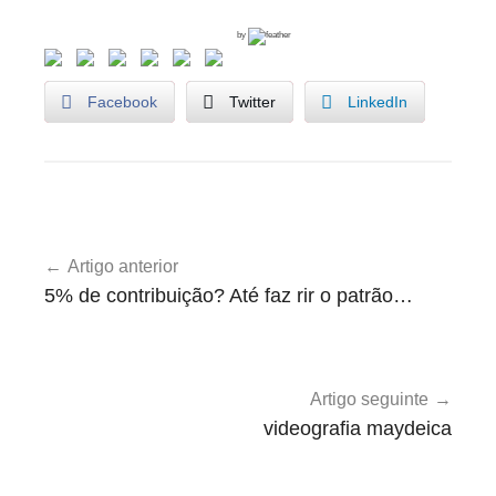
by
Facebook
Twitter
LinkedIn
A
Navegação
g
Artigo anterior
de
e
5% de contribuição? Até faz rir o patrão…
n
artigos
d
a
Artigo seguinte
videografia maydeica