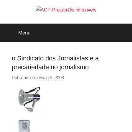
Saltar
para
o
ACP-
conteúdo
Menu
Precári@s
Inflexíveis
o Sindicato dos Jornalistas e a
precariedade no jornalismo
Publicado em
Maio 5, 2008
p
o
r
p
r
e
c
a