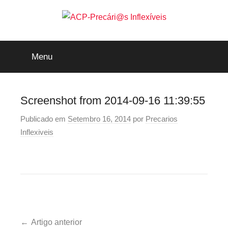
Saltar
para
o
ACP-
conteúdo
Menu
Precári@s
Inflexíveis
Screenshot from 2014-09-16 11:39:55
Publicado em
Setembro 16, 2014
por
Precarios
Inflexiveis
Navegação
Artigo anterior