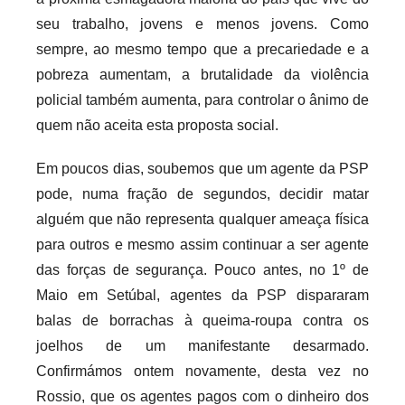
r
seu trabalho, jovens e menos jovens. Como
i
sempre, ao mesmo tempo que a precariedade e a
o
pobreza aumentam, a brutalidade da violência
s
policial também aumenta, para controlar o ânimo de
i
quem não aceita esta proposta social.
n
f
Em poucos dias, soubemos que um agente da PSP
l
pode, numa fração de segundos, decidir matar
e
alguém que não representa qualquer ameaça física
x
para outros e mesmo assim continuar a ser agente
i
das forças de segurança. Pouco antes, no 1º de
v
Maio em Setúbal, agentes da PSP dispararam
e
balas de borrachas à queima-roupa contra os
i
joelhos de um manifestante desarmado.
s
Confirmámos ontem novamente, desta vez no
Rossio, que os agentes pagos com o dinheiro dos