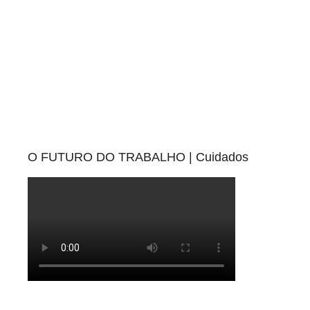
i
z
e
d
O FUTURO DO TRABALHO | Cuidados