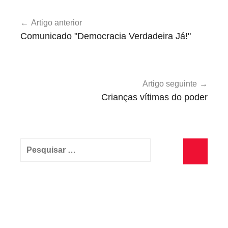
1
Navegação
º
Artigo anterior
de
d
Comunicado "Democracia Verdadeira Já!"
e
artigos
M
a
i
Artigo seguinte
o
Crianças vítimas do poder
,
U
n
Pesquisar
c
por:
a
Pesquisa
t
e
g
o
r