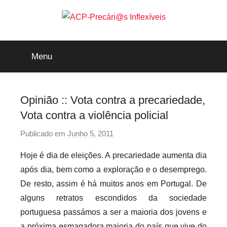
Saltar
para
o
ACP-
conteúdo
Menu
Precári@s
Inflexíveis
Opinião :: Vota contra a precariedade,
Vota contra a violência policial
Publicado em
Junho 5, 2011
p
o
Hoje é dia de eleições. A precariedade aumenta dia
r
após dia, bem como a exploração e o desemprego.
p
De resto, assim é há muitos anos em Portugal. De
r
alguns retratos escondidos da sociedade
e
portuguesa passámos a ser a maioria dos jovens e
c
a
a próxima esmagadora maioria do país que vive do