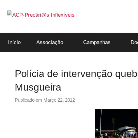
Saltar
para
o
ACP-
conteúdo
Início
Associação
Campanhas
Do
Precári@s
Inflexíveis
Polícia de intervenção queb
Musgueira
Publicado em
Março 22, 2012
p
o
r
p
r