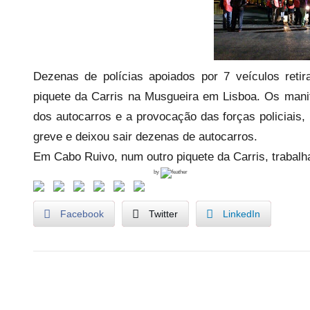
e
c
a
r
Dezenas de polícias apoiados por 7 veículos re
i
o
piquete da Carris na Musgueira em Lisboa. Os mani
s
dos autocarros e a provocação das forças policiais
i
greve e deixou sair dezenas de autocarros.
n
Em Cabo Ruivo, num outro piquete da Carris, trabalh
f
by
l
e
Facebook
Twitter
LinkedIn
x
i
v
e
G
i
Navegação
r