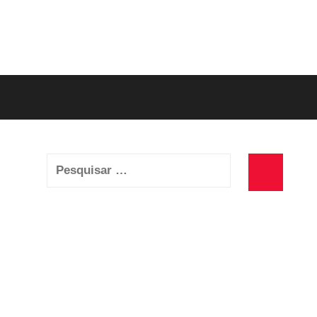
Pesquisar
por:
Pesquisa