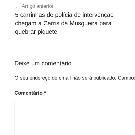
s
Artigo anterior
e
de
5 carrinhas de polícia de intervenção
v
artigos
chegam à Carris da Musgueira para
e
G
quebrar piquete
e
r
a
l
Deixe um comentário
O seu endereço de email não será publicado.
Campos
Comentário
*