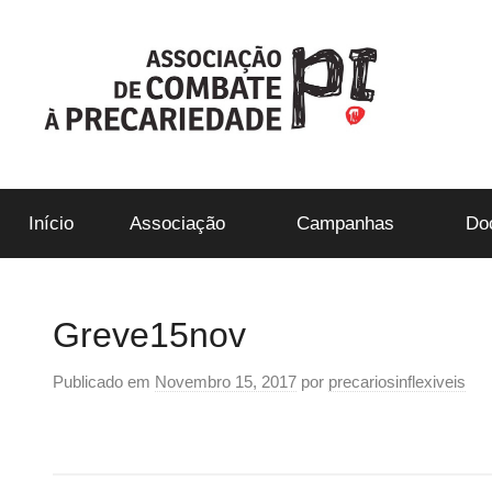
Saltar
para
o
conteúdo
ACP-
Início
Associação
Campanhas
Do
Precári@s
Inflexíveis
Greve15nov
Publicado em
Novembro 15, 2017
por
precariosinflexiveis