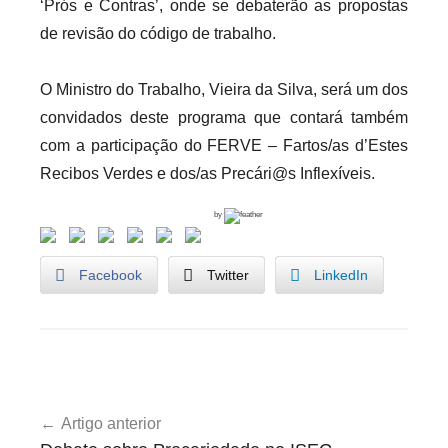
‘Prós e Contras’, onde se debaterão as propostas
i
de revisão do código de trabalho.
o
s
O Ministro do Trabalho, Vieira da Silva, será um dos
i
convidados deste programa que contará também
n
com a participação do FERVE – Fartos/as d’Estes
f
Recibos Verdes e dos/as Precári@s Inflexíveis.
l
e
by
x
i
Facebook
Twitter
LinkedIn
v
e
i
s
A
Navegação
g
Artigo anterior
de
e