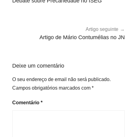
Debate sobre Precariedade no ISEG
n
artigos
d
a
Artigo seguinte
Artigo de Mário Contumélias no JN
Deixe um comentário
O seu endereço de email não será publicado.
Campos obrigatórios marcados com
*
Comentário
*