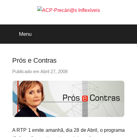
Saltar
para
o
ACP-
conteúdo
Menu
Precári@s
Inflexíveis
Prós e Contras
Publicado em
Abril 27, 2008
p
o
r
p
r
e
c
a
A RTP 1 emite amanhã, dia 28 de Abril, o programa
r