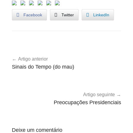
Facebook
Twitter
LinkedIn
O
Navegação
p
Artigo anterior
de
i
Sinais do Tempo (do mau)
n
artigos
i
ã
o
Artigo seguinte
Preocupações Presidenciais
Deixe um comentário