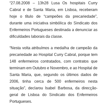
c
“27.08.2008 – 13h28 Lusa Os hospitais Curry
a
Cabral e de Santa Maria, em Lisboa, receberam
r
hoje o título de “campeões da precariedade”,
i
durante uma iniciativa simbólica do Sindicato dos
o
Enfermeiros Portugueses destinada a denunciar as
s
dificuldades laborais da classe.
i
n
“Nesta volta atribuímos a medalha de campeão da
f
precariedade ao Hospital Curry Cabral, porque tem
l
148 enfermeiros contratados, com contratos que
e
terminam em Outubro e Novembro, e ao Hospital de
x
Santa Maria, que, segundo os últimos dados de
i
v
2006, tinha cerca de 500 enfermeiros nesta
e
situação”, declarou Isabel Barbosa, da direcção-
i
geral de Lisboa do Sindicato dos Enfermeiros
s
Portugueses.