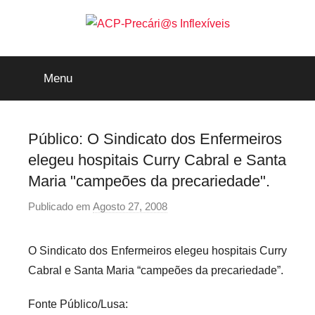
Saltar
para
o
ACP-
conteúdo
Menu
Precári@s
Inflexíveis
Público: O Sindicato dos Enfermeiros
elegeu hospitais Curry Cabral e Santa
Maria "campeões da precariedade".
Publicado em
Agosto 27, 2008
p
o
r
O Sindicato dos Enfermeiros elegeu hospitais Curry
p
Cabral e Santa Maria “campeões da precariedade”.
r
e
Fonte Público/Lusa: