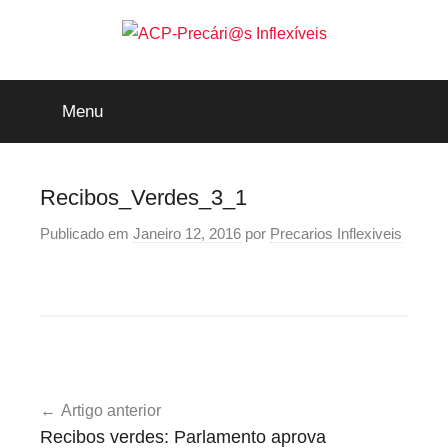
Saltar
para
o
ACP-
conteúdo
Menu
Precári@s
Inflexíveis
Recibos_Verdes_3_1
Publicado em
Janeiro 12, 2016
por
Precarios Inflexiveis
Navegação
Artigo anterior
de
Recibos verdes: Parlamento aprova