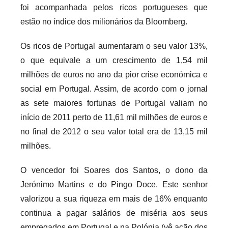
foi acompanhada pelos ricos portugueses que
r
estão no índice dos milionários da Bloomberg.
i
o
Os ricos de Portugal aumentaram o seu valor 13%,
s
o que equivale a um crescimento de 1,54 mil
i
milhões de euros no ano da pior crise económica e
n
social em Portugal. Assim, de acordo com o jornal
f
as sete maiores fortunas de Portugal valiam no
l
início de 2011 perto de 11,61 mil milhões de euros e
e
x
no final de 2012 o seu valor total era de 13,15 mil
i
milhões.
v
O vencedor foi Soares dos Santos, o dono da
e
i
Jerónimo Martins e do Pingo Doce. Este senhor
s
valorizou a sua riqueza em mais de 16% enquanto
continua a pagar salários de miséria aos seus
empregados em Portugal e na Polónia (vê ação dos