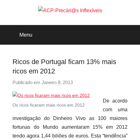
Saltar
para
o
ACP-
conteúdo
Menu
Precári@s
Inflexíveis
Ricos de Portugal ficam 13% mais
ricos em 2012
Publicado em
Janeiro 8, 2013
p
o
r
De acordo
Os ricos ficaram mais ricos em 2012
p
com uma
r
investigação do Dinheiro Vivo as 100 maiores
e
fortunas do Mundo aumentaram 15% em 2012
c
tendo agora 1,44 biliões de euros. Esta “tendência”
a