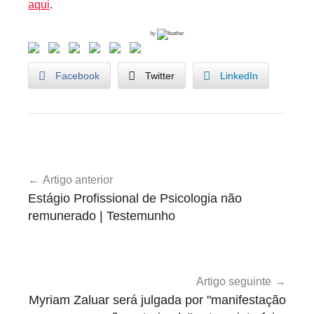
aqui
.
by
Facebook
Twitter
LinkedIn
U
Navegação
n
Artigo anterior
de
c
Estágio Profissional de Psicologia não
a
artigos
remunerado | Testemunho
t
e
g
o
Artigo seguinte
r
Myriam Zaluar será julgada por "manifestação