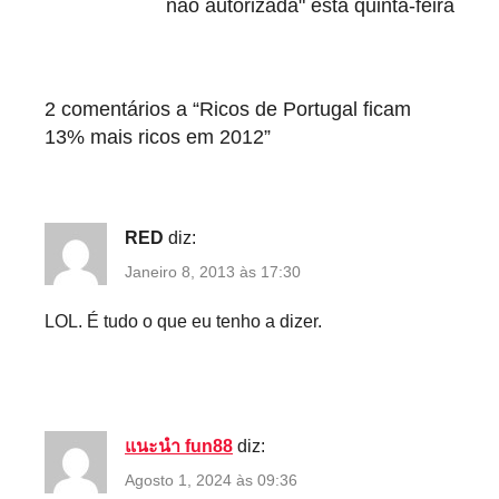
i
não autorizada" esta quinta-feira
z
e
d
2 comentários a “
Ricos de Portugal ficam
13% mais ricos em 2012
”
RED
diz:
Janeiro 8, 2013 às 17:30
LOL. É tudo o que eu tenho a dizer.
แนะนำ fun88
diz:
Agosto 1, 2024 às 09:36