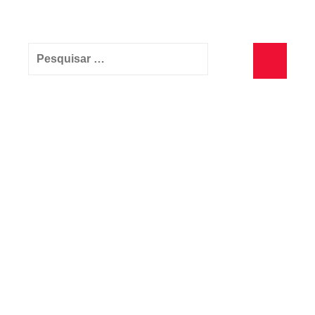
Pesquisar
por:
Pesquisa