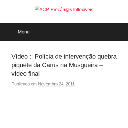
Saltar
para
o
ACP-
conteúdo
Menu
Precári@s
Inflexíveis
Vídeo :: Polícia de intervenção quebra
piquete da Carris na Musgueira –
vídeo final
Publicado em
Novembro 24, 2011
p
o
r
p
r
e