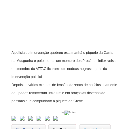
c
a
r
i
o
s
i
n
A polícia de intervenção quebrou esta manhã o piquete da Carris
f
na Musgueira e pelo menos um membro dos Precários Inflexíveis e
l
um membro da ATTAC ficaram com nódoas negras depois da
e
intervenção policial.
x
Depois de vários minutos de tensão, dezenas de polícias altamente
i
equipados removeram um a um e em braços as dezenas de
v
pessoas que compunham o piquete de Greve.
e
i
by
s