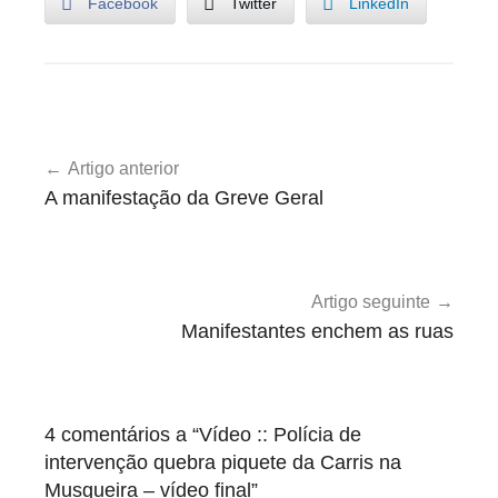
Facebook
Twitter
LinkedIn
U
Navegação
n
Artigo anterior
de
c
A manifestação da Greve Geral
a
artigos
t
e
g
Artigo seguinte
o
Manifestantes enchem as ruas
r
i
z
4 comentários a “
Vídeo :: Polícia de
e
intervenção quebra piquete da Carris na
d
Musgueira – vídeo final
”