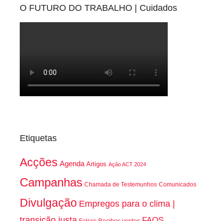
O FUTURO DO TRABALHO | Cuidados
Etiquetas
Acções
Agenda
Artigos
Ação ACT 2024
Campanhas
Chamada de Testemunhos
Comunicados
Divulgação
Empregos para o clima |
transição justa
FAQS
Falsos Recibos verdes