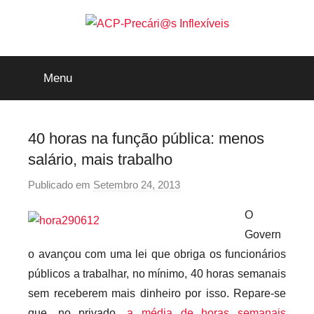
Saltar
para
o
ACP-
conteúdo
Menu
Precári@s
Inflexíveis
40 horas na função pública: menos
salário, mais trabalho
Publicado em
Setembro 24, 2013
p
o
O
r
Govern
p
o avançou com uma lei que obriga os funcionários
r
públicos a trabalhar, no mínimo, 40 horas semanais
e
sem receberem mais dinheiro por isso. Repare-se
c
a
que, no privado,
a média de horas semanais