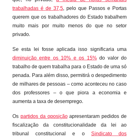
r
trabalhadas é de 37,5
, pelo que Passos e Portas
i
querem que os trabalhadores do Estado trabalhem
o
muito mais por muito menos do que no setor
s
privado.
i
n
Se esta lei fosse aplicada isso significaria uma
f
diminuição entre os 10% e os 15%
do valor do
l
trabalho de quem trabalha para o Estado de uma só
e
penada. Para além disso, permitirá o despedimento
x
de milhares de pessoas – como aconteceu no caso
i
dos professores – o que piora a economia e
v
aumenta a taxa de desemprego.
e
i
Os
partidos da oposição
apresentaram pedidos de
s
fiscalização da constitucionalidade da lei ao
tribunal constitucional e o
Sindicato dos