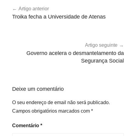
Navegação
e
Artigo anterior
de
s
Troika fecha a Universidade de Atenas
e
artigos
m
p
r
Artigo seguinte
e
Governo acelera o desmantelamento da
g
Segurança Social
o
,
G
Deixe um comentário
o
v
O seu endereço de email não será publicado.
e
Campos obrigatórios marcados com
*
r
n
Comentário
*
o