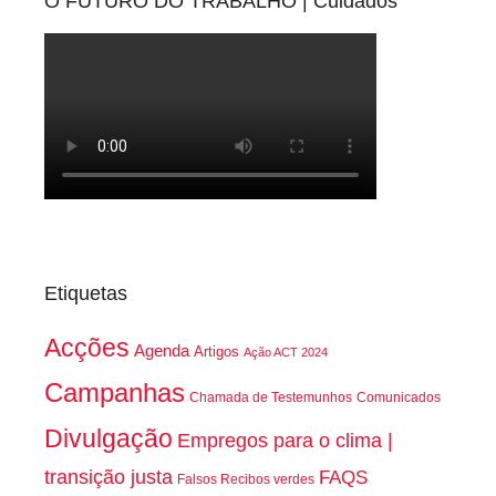
O FUTURO DO TRABALHO | Cuidados
Etiquetas
Acções
Agenda
Artigos
Ação ACT 2024
Campanhas
Chamada de Testemunhos
Comunicados
Divulgação
Empregos para o clima |
transição justa
FAQS
Falsos Recibos verdes