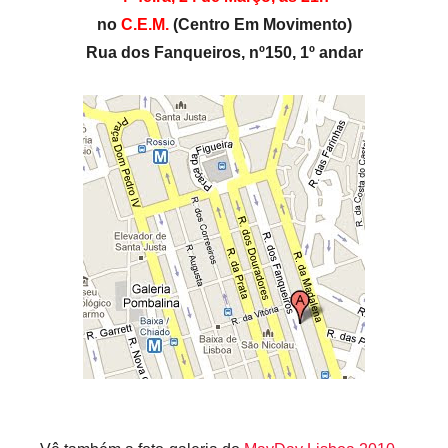
i
no
C.E.M.
(Centro Em Movimento)
o
Rua dos Fanqueiros, nº150, 1º andar
s
i
n
f
l
e
x
i
v
e
i
s