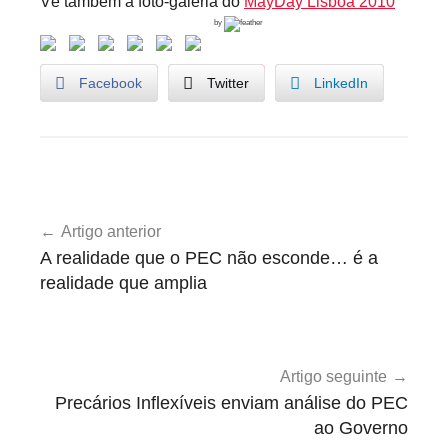
Vê também a foto-galeria do
MayDay Lisboa 2010
by
Facebook
Twitter
LinkedIn
U
Navegação
n
Artigo anterior
de
c
A realidade que o PEC não esconde… é a
a
artigos
realidade que amplia
t
e
g
o
Artigo seguinte
r
Precários Inflexíveis enviam análise do PEC
i
ao Governo