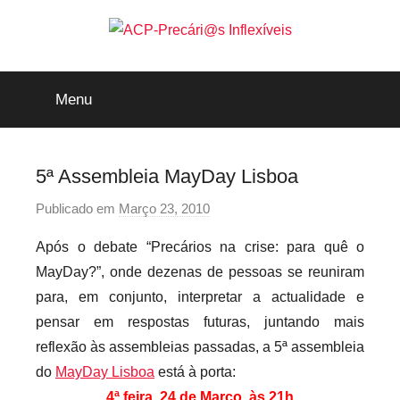
Saltar
para
o
ACP-
conteúdo
Menu
Precári@s
Inflexíveis
5ª Assembleia MayDay Lisboa
Publicado em
Março 23, 2010
p
o
Após o debate “Precários na crise: para quê o
r
MayDay?”, onde dezenas de pessoas se reuniram
p
para, em conjunto, interpretar a actualidade e
r
pensar em respostas futuras, juntando mais
e
reflexão às assembleias passadas, a 5ª assembleia
c
a
do
MayDay Lisboa
está à porta:
r
4ª feira, 24 de Março, às 21h