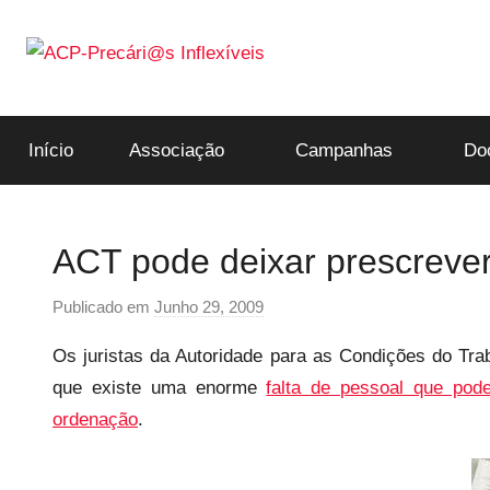
Saltar
para
o
ACP-
conteúdo
Início
Associação
Campanhas
Do
Precári@s
Inflexíveis
ACT pode deixar prescreve
Publicado em
Junho 29, 2009
p
o
Os juristas da Autoridade para as Condições do Trab
r
que existe uma enorme
falta de pessoal que pod
p
ordenação
.
r
e
c