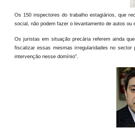
a
r
Os 150 inspectores do trabalho estagiários, que r
i
social, não podem fazer o levantamento de autos ou e
o
s
Os juristas em situação precária referem ainda qu
i
fiscalizar essas mesmas irregularidades no sector
n
intervenção nesse domínio”.
f
l
e
x
i
v
e
i
s