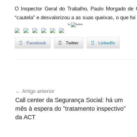
O Inspector Geral do Trabalho, Paulo Morgado de 
“cautela” e desvalorizou a as suas queixas, o que fo
by
Facebook
Twitter
LinkedIn
U
Navegação
n
Artigo anterior
c
de
Call center da Segurança Social: há um
a
artigos
mês à espera do "tratamento inspectivo"
t
e
da ACT
g
o