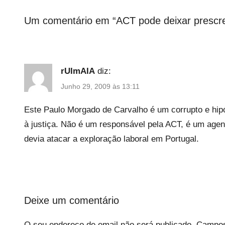
r
i
Um comentário em “
ACT pode deixar prescr
z
e
d
rUImAIA
diz:
Junho 29, 2009 às 13:11
Este Paulo Morgado de Carvalho é um corrupto e hipó
à justiça. Não é um responsável pela ACT, é um agente 
devia atacar a exploração laboral em Portugal.
Deixe um comentário
O seu endereço de email não será publicado.
Campos