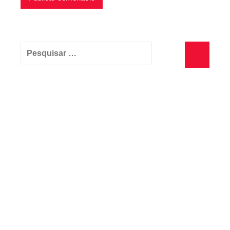
Pesquisar
por:
Pesquisa