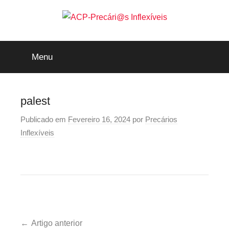
Saltar
para
o
ACP-
conteúdo
Menu
Precári@s
Inflexíveis
palest
Publicado em
Fevereiro 16, 2024
por
Precários
Inflexíveis
Navegação
Artigo anterior