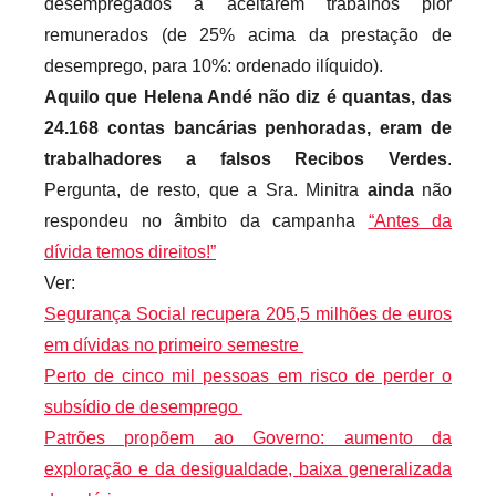
desempregados a aceitarem trabalhos pior
remunerados (de 25% acima da prestação de
desemprego, para 10%: ordenado ilíquido).
Aquilo que Helena Andé não diz é quantas, das
24.168 contas bancárias penhoradas, eram de
trabalhadores a falsos Recibos Verdes
.
Pergunta, de resto, que a Sra. Minitra
ainda
não
respondeu no âmbito da campanha
“Antes da
dívida temos direitos!”
Ver:
Segurança Social recupera 205,5 milhões de euros
em dívidas no primeiro semestre
Perto de cinco mil pessoas em risco de perder o
subsídio de desemprego
Patrões propõem ao Governo: aumento da
exploração e da desigualdade, baixa generalizada