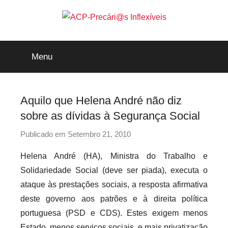
Saltar
para
o
ACP-
conteúdo
Menu
Precári@s
Inflexíveis
Aquilo que Helena André não diz
sobre as dívidas à Segurança Social
Publicado em
Setembro 21, 2010
p
o
Helena André (HA), Ministra do Trabalho e
r
Solidariedade Social (deve ser piada), executa o
p
ataque às prestações sociais, a resposta afirmativa
r
deste governo aos patrões e à direita política
e
portuguesa (PSD e CDS). Estes exigem menos
c
a
Estado, menos serviços sociais, e mais privatização