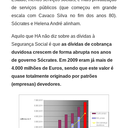
r
de serviços públicos (que começou em grande
i
escala com Cavaco Silva no fim dos anos 80).
o
Sócrates e Helena André alinham.
s
Aquilo que HA não diz sobre as dívidas à
i
n
Segurança Social é que
as dívidas de cobrança
f
duvidosa crescem de forma abrupta nos anos
l
de governo Sócrates. Em 2009 eram já mais de
e
4.000 milhões de Euros, sendo que este valor é
x
quase totalmente originado por patrões
i
(empresas) devedores.
v
e
i
s