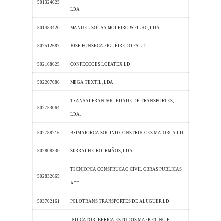
501324623
LDA
501483420
MANUEL SOUSA MOLEIRO & FILHO, LDA
502512687
JOSE FONSECA FIGUEIREDO FS LD
502168625
CONFECCOES LOBATEX LD
502207086
MEGA TEXTIL, LDA
TRANSALFRAN-SOCIEDADE DE TRANSPORTES,
502753064
LDA.
502788216
BRIMAIORCA SOC IND CONSTRUCOES MAIORCA LD
502808330
SERRALHEIRO IRMÃOS, LDA
TECNIOPCA CONSTRUCAO CIVIL OBRAS PUBLICAS
502832665
ACE
503702161
POLOTRANS TRANSPORTES DE ALUGUER LD
INDICATOR IBERICA ESTUDOS MARKETING E