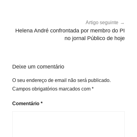
artigos
t
e
g
Artigo seguinte
o
Helena André confrontada por membro do PI
r
no jornal Público de hoje
i
z
e
Deixe um comentário
d
O seu endereço de email não será publicado.
Campos obrigatórios marcados com
*
Comentário
*