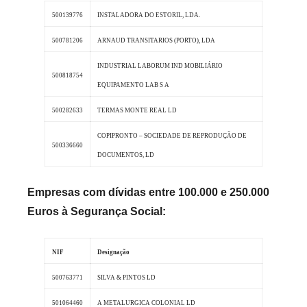
500139776
INSTALADORA DO ESTORIL, LDA.
500781206
ARNAUD TRANSITARIOS (PORTO), LDA
INDUSTRIAL LABORUM IND MOBILIÁRIO
500818754
EQUIPAMENTO LAB S A
500282633
TERMAS MONTE REAL LD
COPIPRONTO – SOCIEDADE DE REPRODUÇÃO DE
500336660
DOCUMENTOS, LD
Empresas com dívidas entre 100.000 e 250.000
Euros à Segurança Social:
NIF
Designação
500763771
SILVA & PINTOS LD
501064460
A METALURGICA COLONIAL LD