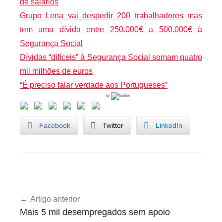
de salários
Grupo Lena vai despedir 200 trabalhadores mas
tem uma dívida entre 250.000€ a 500.000€ à
Segurança Social
Dívidas “difíceis” à Segurança Social somam quatro
mil milhões de euros
“É preciso falar verdade aos Portugueses”
by
Facebook
Twitter
LinkedIn
U
Navegação
n
Artigo anterior
de
c
Mais 5 mil desempregados sem apoio
a