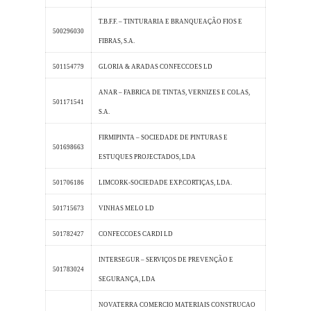
T.B.F.F. – TINTURARIA E BRANQUEAÇÃO FIOS E
500296030
FIBRAS, S.A.
501154779
GLORIA & ARADAS CONFECCOES LD
ANAR – FABRICA DE TINTAS, VERNIZES E COLAS,
501171541
S.A.
FIRMIPINTA – SOCIEDADE DE PINTURAS E
501698663
ESTUQUES PROJECTADOS, LDA
501706186
LIMCORK-SOCIEDADE EXP.CORTIÇAS, LDA.
501715673
VINHAS MELO LD
501782427
CONFECCOES CARDI LD
INTERSEGUR – SERVIÇOS DE PREVENÇÃO E
501783024
SEGURANÇA, LDA
NOVATERRA COMERCIO MATERIAIS CONSTRUCAO