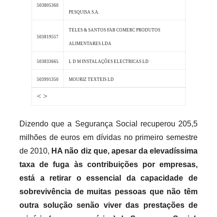
503805360
PESQUISA S.A.
TELES & SANTOS FAB COMERC PRODUTOS
503819557
ALIMENTARES LDA
503833665
L D M INSTALAÇÕES ELECTRICAS LD
503991350
MOURIZ TEXTEIS LD
<
>
Dizendo que a Segurança Social recuperou 205,5
milhões de euros em dívidas no primeiro semestre
de 2010,
HA não diz que, apesar da elevadíssima
taxa de fuga às contribuições por empresas,
está a retirar o essencial da capacidade de
sobrevivência de muitas pessoas que não têm
outra solução senão viver das prestações de