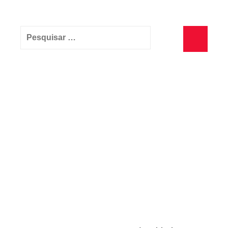
Pesquisar
por:
Pesquisa