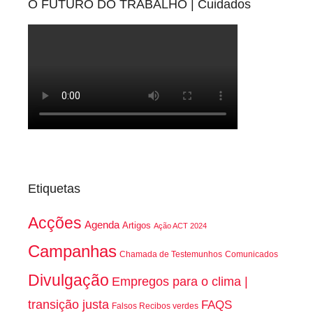
O FUTURO DO TRABALHO | Cuidados
Etiquetas
Acções
Agenda
Artigos
Ação ACT 2024
Campanhas
Chamada de Testemunhos
Comunicados
Divulgação
Empregos para o clima |
transição justa
FAQS
Falsos Recibos verdes