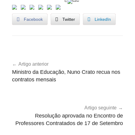
by
Facebook
Twitter
LinkedIn
U
Navegação
n
Artigo anterior
de
c
Ministro da Educação, Nuno Crato recua nos
a
artigos
contratos mensais
t
e
g
o
Artigo seguinte
r
Resolução aprovada no Encontro de
i
Professores Contratados de 17 de Setembro
z