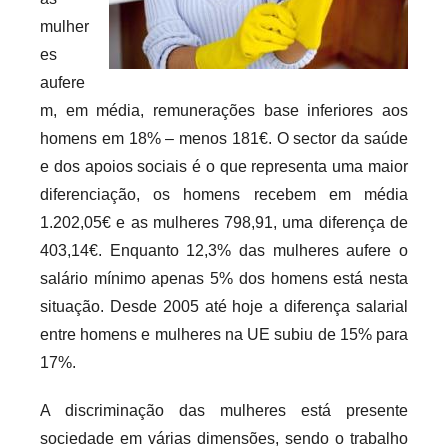
r
mulher
i
es
o
aufere
s
m, em média, remunerações base inferiores aos
i
homens em 18% – menos 181€. O sector da saúde
n
e dos apoios sociais é o que representa uma maior
f
diferenciação, os homens recebem em média
l
1.202,05€ e as mulheres 798,91, uma diferença de
e
403,14€. Enquanto 12,3% das mulheres aufere o
x
salário mínimo apenas 5% dos homens está nesta
i
situação. Desde 2005 até hoje a diferença salarial
v
entre homens e mulheres na UE subiu de 15% para
e
i
17%.
s
A discriminação das mulheres está presente
sociedade em várias dimensões, sendo o trabalho