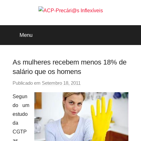
Saltar
para
o
ACP-
conteúdo
Menu
Precári@s
Inflexíveis
As mulheres recebem menos 18% de
salário que os homens
Publicado em
Setembro 18, 2011
p
o
Segun
r
do um
p
estudo
r
da
e
CGTP
c
a
as