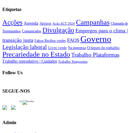
Etiquetas
Acções
Campanhas
Agenda
Artigos
Chamada de
Ação ACT 2024
Divulgação
Empregos para o clima |
Testemunhos
Comunicados
Governo
transição justa
FAQS
Falsos Recibos verdes
Legislação laboral
Livro verde
Na imprensa
O futuro do trabalho
Precariedade no Estado
Trabalho Plataformas
Trabalho reprodutivo | Cuidados
Trabalho Temporário
Follow Us
SEGUE-NOS
by
Admin