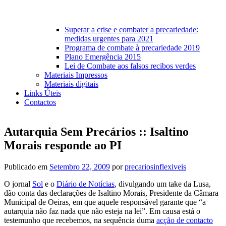
Superar a crise e combater a precariedade:
medidas urgentes para 2021
Programa de combate à precariedade 2019
Plano Emergência 2015
Lei de Combate aos falsos recibos verdes
Materiais Impressos
Materiais digitais
Links Úteis
Contactos
Autarquia Sem Precários :: Isaltino
Morais responde ao PI
Publicado em
Setembro 22, 2009
por
precariosinflexiveis
O jornal
Sol
e o
Diário de Notícias
, divulgando um take da Lusa,
dão conta das declarações de Isaltino Morais, Presidente da Câmara
Municipal de Oeiras, em que aquele responsável garante que “a
autarquia não faz nada que não esteja na lei”. Em causa está o
testemunho que recebemos, na sequência duma
acção de contacto