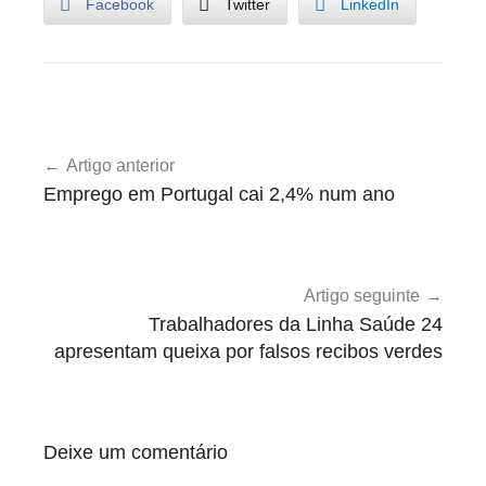
Facebook
Twitter
LinkedIn
B
Navegação
o
Artigo anterior
de
l
Emprego em Portugal cai 2,4% num ano
s
artigos
e
i
r
Artigo seguinte
o
Trabalhadores da Linha Saúde 24
s
apresentam queixa por falsos recibos verdes
Deixe um comentário