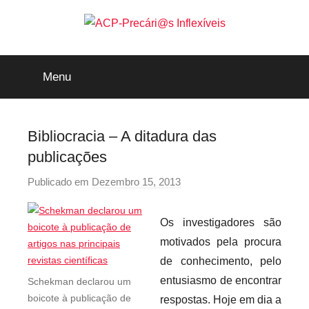
Saltar
para
o
ACP-
conteúdo
Menu
Precári@s
Inflexíveis
Bibliocracia – A ditadura das
publicações
Publicado em
Dezembro 15, 2013
p
o
r
Os investigadores são
p
motivados pela procura
r
de conhecimento, pelo
e
entusiasmo de encontrar
Schekman declarou um
c
boicote à publicação de
respostas. Hoje em dia a
a