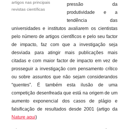
artigos nas principais
pressão da
r
revistas científicas
produtividade e a
i
tendência das
o
universidades e institutos avaliarem os cientistas
s
pelo número de artigos científicos e pelo seu factor
i
n
de impacto, faz com que a investigação seja
f
desviada para atingir mais publicações mais
l
citadas e com maior factor de impacto em vez de
e
prosseguir a investigação com pensamento crítico
x
ou sobre assuntos que não sejam considerandos
i
“quentes”. É também esta ilusão de uma
v
competição desenfreada que está na origem de um
e
aumento exponencial dos casos de plágio e
i
falsificação de resultados desde 2001 (artigo da
s
Nature aqui
)